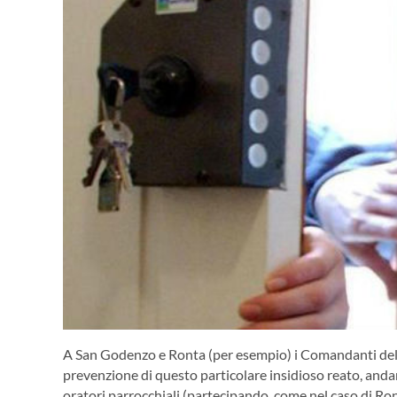
A San Godenzo e Ronta (per esempio) i Comandanti dell
prevenzione di questo particolare insidioso reato, andand
oratori parrocchiali (partecipando, come nel caso di Ron