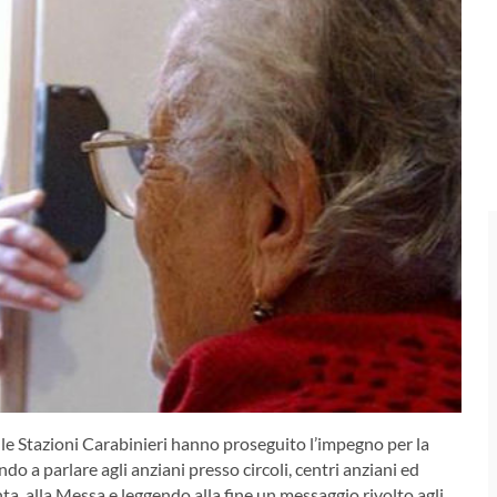
e Stazioni Carabinieri hanno proseguito l’impegno per la
o a parlare agli anziani presso circoli, centri anziani ed
ta, alla Messa e leggendo alla fine un messaggio rivolto agli