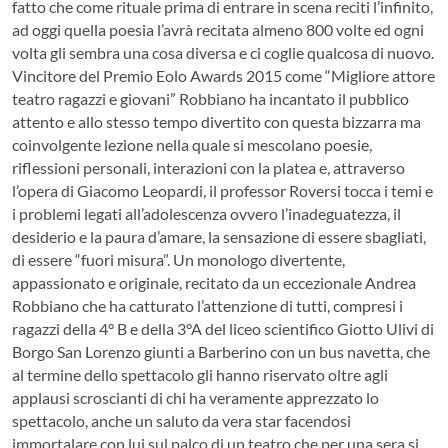
fatto che come rituale prima di entrare in scena reciti l’infinito,
ad oggi quella poesia l’avrà recitata almeno 800 volte ed ogni
volta gli sembra una cosa diversa e ci coglie qualcosa di nuovo.
Vincitore del Premio Eolo Awards 2015 come “Migliore attore
teatro ragazzi e giovani” Robbiano ha incantato il pubblico
attento e allo stesso tempo divertito con questa bizzarra ma
coinvolgente lezione nella quale si mescolano poesie,
riflessioni personali, interazioni con la platea e, attraverso
l’opera di Giacomo Leopardi, il professor Roversi tocca i temi e
i problemi legati all’adolescenza ovvero l’inadeguatezza, il
desiderio e la paura d’amare, la sensazione di essere sbagliati,
di essere “fuori misura”. Un monologo divertente,
appassionato e originale, recitato da un eccezionale Andrea
Robbiano che ha catturato l’attenzione di tutti, compresi i
ragazzi della 4° B e della 3°A del liceo scientifico Giotto Ulivi di
Borgo San Lorenzo giunti a Barberino con un bus navetta, che
al termine dello spettacolo gli hanno riservato oltre agli
applausi scroscianti di chi ha veramente apprezzato lo
spettacolo, anche un saluto da vera star facendosi
immortalare con lui sul palco di un teatro che per una sera si