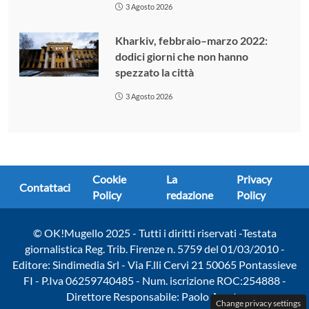
3 Agosto 2026
Kharkiv, febbraio–marzo 2022:
dodici giorni che non hanno
spezzato la città
3 Agosto 2026
Cookie
La
Privacy
Contattaci
Policy
redazione
Policy
© OK!Mugello 2025 - Tutti i diritti riservati -Testata
giornalistica Reg. Trib. Firenze n. 5759 del 01/03/2010 -
Editore: Sindimedia Srl - Via F.lli Cervi 21 50065 Pontassieve
FI - P.Iva 06259740485 - Num. iscrizione ROC:254888 -
Direttore Responsabile: Paolo Amato
Change privacy settings