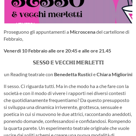
Proseguono gli appuntamenti a
Microscena
del cartellone di
Febbraio,
Venerdì 10 Febbraio alle ore 20:45 e alle ore 21.45
𝕊𝔼𝕊𝕊𝕆 𝔼 𝕍𝔼ℂℂℍ𝕀 𝕄𝔼ℝ𝕃𝔼𝕋𝕋𝕀
un Reading teatrale con
Benedetta Rustici
e
Chiara Migliorini
Il sesso. Ci riguarda tutti. Ma in che modo ha a che fare con la
società e con il modo di vivere i rapporti nei diversi contesti
che quotidianamente frequentiamo? Da questo presupposto
si sviluppa una dinamica irriverente, grottesca, sensuale e
poetica in cui si muovono le due attrici, raccontando aneddoti,
ponendo domande, confessandosi e confidandosi. Rompendo
la quarta parete. Un esperimento teatrale originale che vuole
uscire dai soliti schemi e creare una nuova modalità di