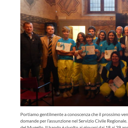
Portiamo gentilmente a conoscenza che il prossimo vene
domande per l’assunzione nel Servizio Civile Regionale. 
del Mugello. Il bando è rivolto ai giovani dai 18 ai 29 an