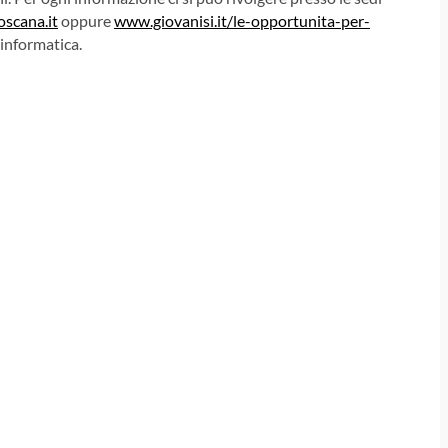
scana.it
oppure
www.giovanisi.it/le-opportunita-per-
 informatica.