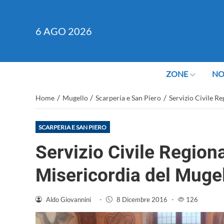
6
AGO 2026
ZONE
NO
/
/
/
Home
Mugello
Scarperia e San Piero
Servizio Civile Re
SCARPERIA E SAN PIERO
Servizio Civile Regiona
Misericordia del Muge
Aldo Giovannini
-
8 Dicembre 2016
-
126