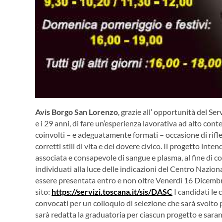
Avis Borgo San Lorenzo
, grazie all’ opportunità del Ser
e i 29 anni, di fare un’esperienza lavorativa ad alto conten
coinvolti – e adeguatamente formati – occasione di rifle
corretti stili di vita e del dovere civico. Il progetto in
associata e consapevole di sangue e plasma, al fine di c
individuati alla luce delle indicazioni del Centro Nazi
essere presentata entro e non oltre Venerdì 16 Dicemb
sito:
https://servizi.toscana.it/sis/DASC
I candidati le
convocati per un colloquio di selezione che sarà svolto p
sarà redatta la graduatoria per ciascun progetto e sarann