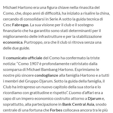
Michael Hartono era una figura chiave nella rinascita del
Como, che, dopo anni di difficoltà, ha iniziato a risalire la china,
cercando di consolidarsi in Serie A sotto la guida tecnica di
Cesc
Fabregas
. La sua visione per il club e il sostegno
finanziario che ha garantito sono stati determinanti per il
miglioramento delle infrastrutture e per la stabilizzazione
economica
. Purtroppo, ora che il club si ritrova senza una
delle due guide.
Il
comunicato ufficiale
del Como ha confermato la triste
notizia: “Como 1907 è profondamente rattristato dalla
scomparsa di Michael Bambang Hartono. Esprimiamo le
nostre più sincere
condoglianze
alla famiglia Hartono e a tutti
i membri del Gruppo Djarum. Sotto la guida della famiglia, il
Club ha intrapreso un nuovo capitolo della sua storia e lo
ricordiamo con gratitudine e rispetto”. L’uomo d’affari era a
capo di un impero economico costruito attorno a
Djarum
e,
soprattutto, alla partecipazione in
Bank Central Asia
, snodo
centrale di una fortuna che
Forbes
collocava ancora tra le più