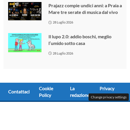
Prajazz compie undici anni: a Praia a
Mare tre serate di musica dal vivo
28 Luglio 2026
Il lupo 2.0: addio boschi, meglio
l’umido sotto casa
28 Luglio 2026
Cookie
La
Privacy
Contattaci
Policy
redazione
Policy
Change privacy settings
© OK!Mugello 2025 - Tutti i diritti riservati -Testata
giornalistica Reg. Trib. Firenze n. 5759 del 01/03/2010 -
Editore: Sindimedia Srl - Via F.lli Cervi 21 50065 Pontassieve