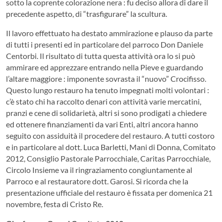
sotto la coprente colorazione nera : fu deciso allora di dare il
precedente aspetto, di “trasfigurare” la scultura.
Il lavoro effettuato ha destato ammirazione e plauso da parte
di tutti i presenti ed in particolare del parroco Don Daniele
Centorbi. Il risultato di tutta questa attività ora lo si può
ammirare ed apprezzare entrando nella Pieve e guardando
l’altare maggiore : imponente sovrasta il “nuovo” Crocifisso.
Questo lungo restauro ha tenuto impegnati molti volontari :
c’è stato chi ha raccolto denari con attività varie mercatini,
pranzi e cene di solidarietà, altri si sono prodigati a chiedere
ed ottenere finanziamenti da vari Enti, altri ancora hanno
seguito con assiduità il procedere del restauro. A tutti costoro
e in particolare al dott. Luca Barletti, Mani di Donna, Comitato
2012, Consiglio Pastorale Parrocchiale, Caritas Parrocchiale,
Circolo Insieme va il ringraziamento congiuntamente al
Parroco e al restauratore dott. Garosi. Si ricorda che la
presentazione ufficiale del restauro è fissata per domenica 21
novembre, festa di Cristo Re.