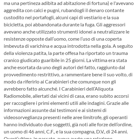
ma una pertineza adibita ad abitazione di fortuna) e l'avevano
aggredita con calci e pugni, rubandogli il denaro contante
custodito nel portafogli, alcuni capi di vestiario e la sua
bicicletta, poi abbandonata durante la fuga. Gli aggressori
avevano anche utilizzato strumenti idonei a neutralizzare le
resistenze opposte dall’uomo, come l’uso di una coperta
imbevuta di varichina e acqua introdotta nella gola. A seguito
della violenza patita, la parte offesa ha riportato un trauma
cranico giudicato guaribile in 25 giorni. La vittima era stata
anche esortata da uno degli autori del fatto, raggiunto dal
provvedimento restrittivo, a rammentare bene il suo volto, di
modo da riferirlo ai Carabinieri che comunque non gli
avrebbero fatto alcunché. I Carabinieri dell’Aliquota
Radiomobile, allertati dai vicini di casa, erano subito accorsi
per raccogliere i primi elementi utili alle indagini. Grazie alle
informazioni assunte dai testimoni e ai sistemi di
videosorveglianza presenti nelle aree limitrofe, gli operanti
hanno individuato due soggetti, già noti alle forze dell’ordine,
un uomo di 46 anni, C.F., e la sua compagna, D.V., di 24 anni.
Quest’ultima, in passato, aveva avuto una relazione