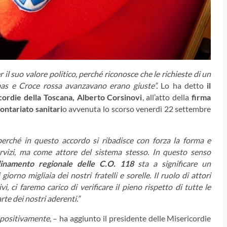
il suo valore politico, perché riconosce che le richieste di un
pas e Croce rossa avanzavano erano giuste”.
Lo ha detto
il
cordie della Toscana, Alberto Corsinovi
, all’atto della
firma
ontariato sanitari
o avvenuta lo scorso venerdì 22 settembre
perché in questo accordo si ribadisce con forza la forma e
rvizi, ma come attore del sistema stesso. In questo senso
rdinamento regionale delle C.O. 118
sta a significare un
rno migliaia dei nostri fratelli e sorelle. Il ruolo di attori
, ci faremo carico di verificare il pieno rispetto di tutte le
te dei nostri aderenti.”
 positivamente
, – ha aggiunto il presidente delle Misericordie