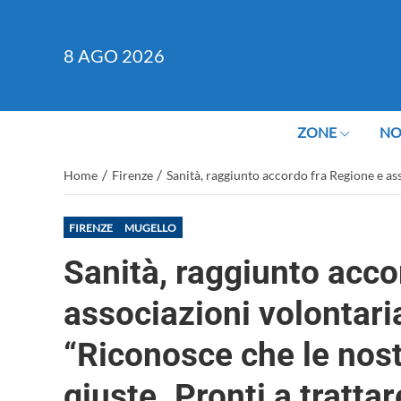
8
AGO 2026
ZONE
NO
/
/
Home
Firenze
Sanità, raggiunto accordo fra Regione e ass
FIRENZE
MUGELLO
Sanità, raggiunto acco
associazioni volontari
“Riconosce che le nost
giuste. Pronti a trattar