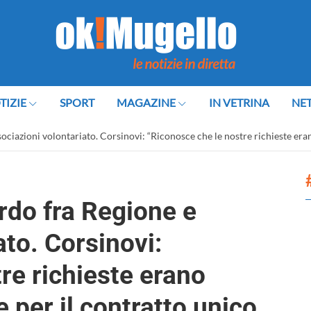
TIZIE
SPORT
MAGAZINE
IN VETRINA
NE
ociazioni volontariato. Corsinovi: “Riconosce che le nostre richieste eran
rdo fra Regione e
ato. Corsinovi:
re richieste erano
e per il contratto unico