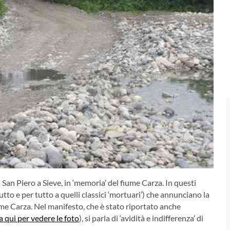
a San Piero a Sieve, in ‘memoria’ del fiume Carza. In questi
tutto e per tutto a quelli classici ‘mortuari’) che annunciano la
ume Carza. Nel manifesto, che è stato riportato anche
ca qui per vedere le foto
), si parla di ‘avidità e indifferenza’ di