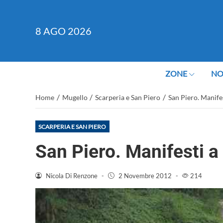
8
AGO 2026
ZONE
NO
/
/
/
Home
Mugello
Scarperia e San Piero
San Piero. Manifes
SCARPERIA E SAN PIERO
San Piero. Manifesti a 
Nicola Di Renzone
-
2 Novembre 2012
-
214