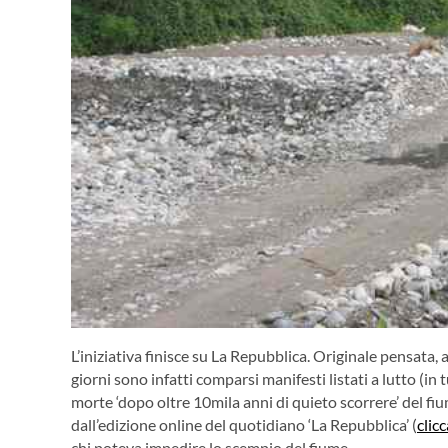
L’iniziativa finisce su La Repubblica. Originale pensata, 
giorni sono infatti comparsi manifesti listati a lutto (in 
morte ‘dopo oltre 10mila anni di quieto scorrere’ del fi
dall’edizione online del quotidiano ‘La Repubblica’ (
clic
chi poteva impedire lo scempio del fiume.