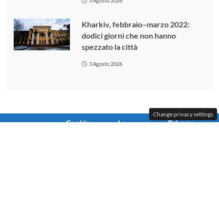
3 Agosto 2026
Kharkiv, febbraio–marzo 2022:
dodici giorni che non hanno
spezzato la città
3 Agosto 2026
Change privacy settings
Cookie
La
Privacy
Contattaci
Policy
redazione
Policy
© OK!Mugello 2025 - Tutti i diritti riservati -Testata
giornalistica Reg. Trib. Firenze n. 5759 del 01/03/2010 -
Editore: Sindimedia Srl - Via F.lli Cervi 21 50065 Pontassieve
FI - P.Iva 06259740485 - Num. iscrizione ROC:254888 -
Direttore Responsabile: Paolo Amato