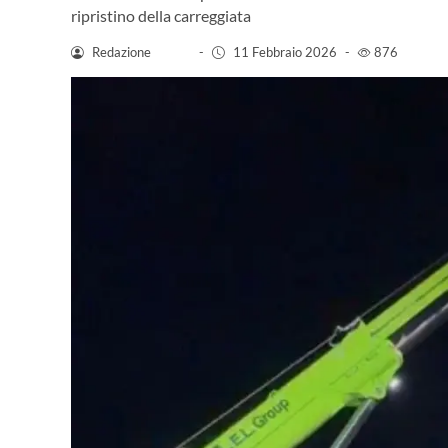
ripristino della carreggiata
Redazione
-
11 Febbraio 2026
-
876