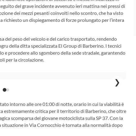
eguito del grave incidente avvenuto ieri mattina nei pressi di
ozione dei mezzi pesanti coinvolti nello scontro, che ha visto
ha richiesto un dispiegamento di forze prolungato per l’intera
sa del peso del veicolo e del carico trasportato, rendendo
ogru della ditta specializzata El Group di Barberino. I tecnici
olo e procedere allo sgombero della sede stradale, garantendo
li per la circolazione.
❯
to intorno alle ore 01:00 di notte, orario in cui la viabilità è
a estremamente critica per il territorio di Barberino, che oltre
agica scomparsa del giovane motociclista sulla SP 37. Con la
, la situazione in Via Cornocchio è tornata alla normalità dopo