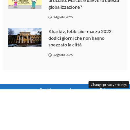
bruciato: Ma cos’è davvero questa
globalizzazione?
3 Agosto 2026
Kharkiv, febbraio–marzo 2022:
dodici giorni che non hanno
spezzato la città
3 Agosto 2026
Change privacy settings
Cookie
La
Privacy
Contattaci
Policy
redazione
Policy
© OK!Mugello 2025 - Tutti i diritti riservati -Testata
giornalistica Reg. Trib. Firenze n. 5759 del 01/03/2010 -
Editore: Sindimedia Srl - Via F.lli Cervi 21 50065 Pontassieve