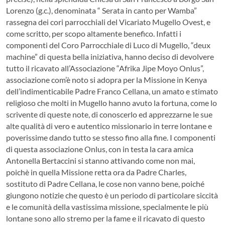
Lorenzo (g.c.), denominata “ Serata in canto per Wamba”
rassegna dei cori parrocchiali del Vicariato Mugello Ovest, e
come scritto, per scopo altamente benefico. Infatti i
componenti del Coro Parrocchiale di Luco di Mugello, “deux
machine” di questa bella iniziativa, hanno deciso di devolvere
tutto il ricavato all’Associazione “Afrika Jipe Moyo Onlus”,
associazione com’è noto si adopra per la Missione in Kenya
dell’indimenticabile Padre Franco Cellana, un amato e stimato
religioso che molti in Mugello hanno avuto la fortuna, come lo
scrivente di queste note, di conoscerlo ed apprezzarne le sue
alte qualità di vero e autentico missionario in terre lontane e
poverissime dando tutto se stesso fino alla fine. I componenti
di questa associazione Onlus, con in testa la cara amica
Antonella Bertaccini si stanno attivando come non mai,
poichè in quella Missione retta ora da Padre Charles,
sostituto di Padre Cellana, le cose non vanno bene, poiché
giungono notizie che questo è un periodo di particolare siccità
e le comunità della vastissima missione, specialmente le più
lontane sono allo stremo per la fame e il ricavato di questo