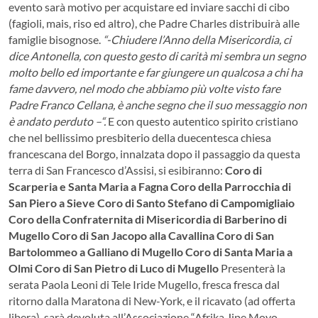
evento sarà motivo per acquistare ed inviare sacchi di cibo
(fagioli, mais, riso ed altro), che Padre Charles distribuirà alle
famiglie bisognose.
“-Chiudere l’Anno della Misericordia, ci
dice Antonella, con questo gesto di carità mi sembra un segno
molto bello ed importante e far giungere un qualcosa a chi ha
fame davvero, nel modo che abbiamo più volte visto fare
Padre Franco Cellana, è anche segno che il suo messaggio non
è andato perduto –“.
E con questo autentico spirito cristiano
che nel bellissimo presbiterio della duecentesca chiesa
francescana del Borgo, innalzata dopo il passaggio da questa
terra di San Francesco d’Assisi, si esibiranno:
Coro di
Scarperia e Santa Maria a Fagna
Coro della Parrocchia di
San Piero a Sieve
Coro di Santo Stefano di Campomigliaio
Coro della Confraternita di Misericordia di Barberino di
Mugello
Coro di San Jacopo alla Cavallina
Coro di San
Bartolommeo a Galliano di Mugello
Coro di Santa Maria a
Olmi
Coro di San Pietro di Luco di Mugello
Presenterà la
serata Paola Leoni di Tele Iride Mugello, fresca fresca dal
ritorno dalla Maratona di New-York, e il ricavato (ad offerta
libera) ,sarà devoluta all’Associazione “Afrika Jipe Moyo