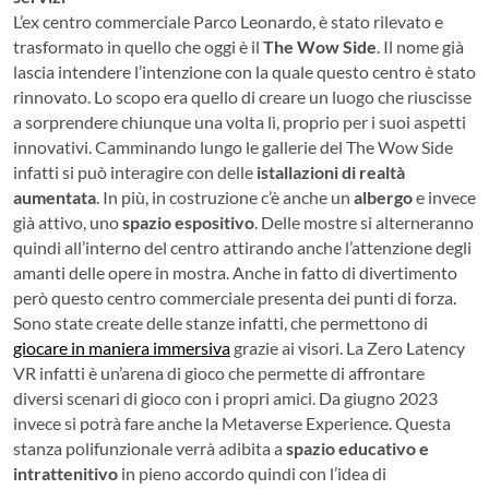
L’ex centro commerciale Parco Leonardo, è stato rilevato e
trasformato in quello che oggi è il
The Wow Side
. Il nome già
lascia intendere l’intenzione con la quale questo centro è stato
rinnovato. Lo scopo era quello di creare un luogo che riuscisse
a sorprendere chiunque una volta lì, proprio per i suoi aspetti
innovativi. Camminando lungo le gallerie del The Wow Side
infatti si può interagire con delle
istallazioni di realtà
aumentata
. In più, in costruzione c’è anche un
albergo
e invece
già attivo, uno
spazio espositivo
. Delle mostre si alterneranno
quindi all’interno del centro attirando anche l’attenzione degli
amanti delle opere in mostra. Anche in fatto di divertimento
però questo centro commerciale presenta dei punti di forza.
Sono state create delle stanze infatti, che permettono di
giocare in maniera immersiva
grazie ai visori. La Zero Latency
VR infatti è un’arena di gioco che permette di affrontare
diversi scenari di gioco con i propri amici. Da giugno 2023
invece si potrà fare anche la Metaverse Experience. Questa
stanza polifunzionale verrà adibita a
spazio educativo e
intrattenitivo
in pieno accordo quindi con l’idea di