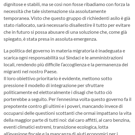
dignitose e stabili, ma se così non fosse ribadiamo con forza la
necessità che tale sistemazione sia assolutamente
temporanea. Visto che questo gruppo di richiedenti asilo è già
stato riallocato, sarà necessario disallestire il tutto per evitare
che in futuro si possa abusare di una soluzione che, come già
spiegato, è stata presa in assoluta emergenza.
La politica del governo in materia migratoria è inadeguata e
scarica ogni responsabilità sui Sindaci e le amministrazioni
locali, rendendo più difficile l’accoglienza e la permanenza dei
migranti nel nostro Paese.
Il loro obiettivo prioritario è evidente, mettono sotto
pressione il modello di integrazione per sfruttare
politicamente ed elettoralmente i disagi che tutto ciò
porterebbe a seguito. Per l’ennesima volta questo governo fa il
prepotente contro gli ultimi e i poveri, mancando invece di
occuparsi delle questioni scottanti che ormai impattano la vita
della maggior parte di tutti noi: dal caro affitti, al caro benzina,
eventi climatici estremi, transizione ecologica, lotta
all’evasione fiscale e la mancanza di aiuti economici per i