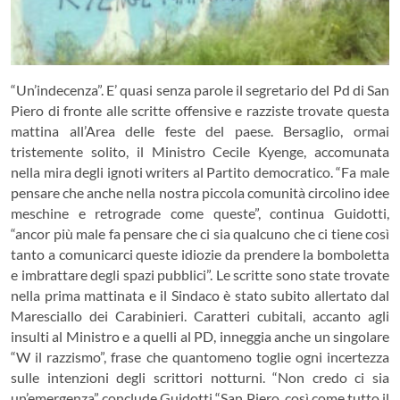
“Un’indecenza”. E’ quasi senza parole il segretario del Pd di San
Piero di fronte alle scritte offensive e razziste trovate questa
mattina all’Area delle feste del paese. Bersaglio, ormai
tristemente solito, il Ministro Cecile Kyenge, accomunata
nella mira degli ignoti writers al Partito democratico.
“Fa male
pensare che anche nella nostra piccola comunità circolino idee
meschine e retrograde come queste”, continua Guidotti,
“ancor più male fa pensare che ci sia qualcuno che ci tiene così
tanto a comunicarci queste idiozie da prendere la bomboletta
e imbrattare degli spazi pubblici”. Le scritte sono state trovate
nella prima mattinata e il Sindaco è stato subito allertato dal
Maresciallo dei Carabinieri. Caratteri cubitali, accanto agli
insulti al Ministro e a quelli al PD, inneggia anche un singolare
“W il razzismo”, frase che quantomeno toglie ogni incertezza
sulle intenzioni degli scrittori notturni. “Non credo ci sia
un’emergenza” conclude Guidotti “San Piero, così come tutto il