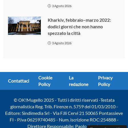
3 Agosto 2026
Kharkiv, febbraio–marzo 2022:
dodici giorni che non hanno
spezzato la città
3 Agosto 2026
Cookie
La
Privacy
Contattaci
Policy
redazione
Policy
© OK!Mugello 2025 - Tutti i diritti riservati -Testata
giornalistica Reg. Trib. Firenze n. 5759 del 01/03/2010 -
Editore: Sindimedia Srl - Via F.lli Cervi 21 50065 Pontassieve
FI - P.Iva 06259740485 - Num. iscrizione ROC:254888 -
Direttore Responsabile: Paolo Amato