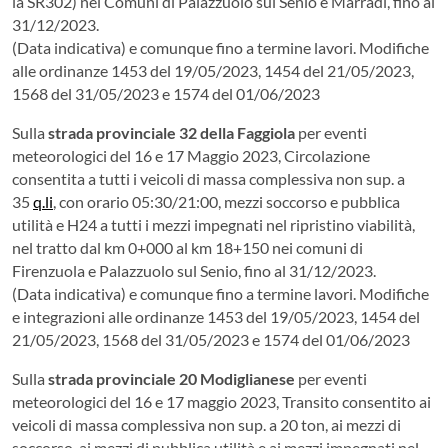
la SR302) nei Comuni di Palazzuolo sul Senio e Marradi, fino al
31/12/2023.
(Data indicativa) e comunque fino a termine lavori. Modifiche
alle ordinanze 1453 del 19/05/2023, 1454 del 21/05/2023,
1568 del 31/05/2023 e 1574 del 01/06/2023
Sulla
strada provinciale 32 della Faggiola
per eventi
meteorologici del 16 e 17 Maggio 2023, Circolazione
consentita a tutti i veicoli di massa complessiva non sup. a
35
q.li
, con orario 05:30/21:00, mezzi soccorso e pubblica
utilità e H24 a tutti i mezzi impegnati nel ripristino viabilità,
nel tratto dal km 0+000 al km 18+150 nei comuni di
Firenzuola e Palazzuolo sul Senio, fino al 31/12/2023.
(Data indicativa) e comunque fino a termine lavori. Modifiche
e integrazioni alle ordinanze 1453 del 19/05/2023, 1454 del
21/05/2023, 1568 del 31/05/2023 e 1574 del 01/06/2023
Sulla
strada provinciale 20 Modiglianese
per eventi
meteorologici del 16 e 17 maggio 2023, Transito consentito ai
veicoli di massa complessiva non sup. a 20 ton, ai mezzi di
soccorso, ai mezzi di pubblica utilità e ai mezzi impegnati nel