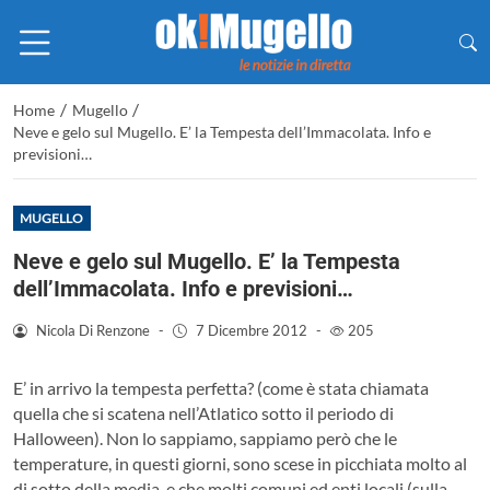
/
/
Home
Mugello
Neve e gelo sul Mugello. E’ la Tempesta dell’Immacolata. Info e
previsioni…
MUGELLO
Neve e gelo sul Mugello. E’ la Tempesta
dell’Immacolata. Info e previsioni…
Nicola Di Renzone
-
7 Dicembre 2012
-
205
E’ in arrivo la tempesta perfetta? (come è stata chiamata
quella che si scatena nell’Atlatico sotto il periodo di
Halloween). Non lo sappiamo, sappiamo però che le
temperature, in questi giorni, sono scese in picchiata molto al
di sotto della media, e che molti comuni ed enti locali (sulla