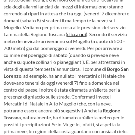
scia degli allarmi lanciati dai mezzi di informazione) stanno
correndo ai ripari in attesa che tra oggi (venerdì 7 dicembre) e
domani (sabato 8) si scateni il maltempo (e la neve) sul
Mugello. Vediamo per prima cosa alle previsioni del servizio
Lamma della Regione Toscana (
clicca qui
). Secondo il servizio
meteo le nevicate arriveranno sul Mugello (a quote di 500 –
700 metri) già dal pomeriggio di venerdì. Per poi arrivare al
culmine nel poeriggio di sabato (quando si prevede neve
anche su quote collinari o pianeggianti).
E, per attrezzarsi in
vista di questa ‘tempesta’ annunciata, il comune di
Borgo San
Lorenzo
, ad esempio, ha annullato i mercatini di Natale che
dovevano tenersi da oggi (venerdì 7) fino a domenica nel
centro del paese. Inoltre è stata diramata un’allerta per la
presenza di ghiaccio sulle strade. Confermati invece i
Mercatini di Natale in Alto Mugello (che, con la neve,
potranno essere ancora più suggestivi) Anche la
Regione
Toscana
, naturalmente, ha diramato un’allerta meteo per le
possibili precipitazioni. Se in Mugello, infatti, si aspetta la
prima neve; le regioni della costa guardano con ansia al cielo.