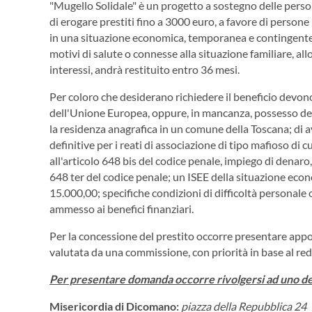
"Mugello Solidale" è un progetto a sostegno delle perso
di erogare prestiti fino a 3000 euro, a favore di persone 
in una situazione economica, temporanea e contingente,
motivi di salute o connesse alla situazione familiare, allo
interessi, andrà restituito entro 36 mesi.
Per coloro che desiderano richiedere il beneficio devon
dell'Unione Europea, oppure, in mancanza, possesso del
la residenza anagrafica in un comune della Toscana; di 
definitive per i reati di associazione di tipo mafioso di cu
all'articolo 648 bis del codice penale, impiego di denaro, b
648 ter del codice penale; un ISEE della situazione ec
15.000,00; specifiche condizioni di difficoltà personale 
ammesso ai benefici finanziari.
Per la concessione del prestito occorre presentare ap
valutata da una commissione, con priorità in base al reddi
Per presentare domanda occorre rivolgersi ad uno dei
Misericordia di Dicomano:
piazza della Repubblica 24