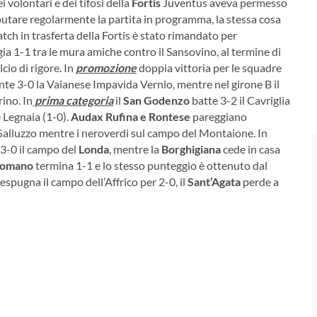
 volontari e dei tifosi della
Fortis
Juventus aveva permesso
sputare regolarmente la partita in programma, la stessa cosa
tch in trasferta della Fortis è stato rimandato per
ia 1-1 tra le mura amiche contro il Sansovino, al termine di
cio di rigore. In
promozione
doppia vittoria per le squadre
te 3-0 la Vaianese Impavida Vernio, mentre nel girone B il
rino.
In
prima categoria
il
San Godenzo
batte 3-2 il Cavriglia
 Legnaia (1-0).
Audax Rufina e Rontese
pareggiano
 Galluzzo mentre i neroverdi sul campo del Montaione. In
 3-0 il campo del
Londa
, mentre la
Borghigiana
cede in casa
comano
termina 1-1 e lo stesso punteggio è ottenuto dal
espugna il campo dell’Affrico per 2-0, il
Sant’Agata
perde a