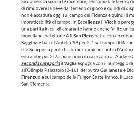
Se domenica scorsa (9 dicembre) l’encomiabile lavoro dei
di rimuovere la neve dal terreno di gioco e quindi di di
non è accaduta oggi sul campo del Fidenza e quindi il ma
impraticabilità di campo. In
Eccellenza
il
Vicchio
paregg
una partita in cui gli amaranto hanno anche fallito un cal
mugellane: nel girone A il
San Piero
batte con un roboan
Sagginale
batte l’Antella ’99 per 2-1 sul campo di Barbe
e lo
Scarperia
perde tra le mura amiche contro l’Audace
entrambe per 2-2: i bianconeri in casa contro l’Audace
seconda categoria
il
Vaglia
espugna con il punteggio di
all’Olimpia Palazzolo (2-1). Il derby tra
Gallianese
e
Di
Firenzuola
sul campo della Fulgor Castelfranco. Il Luco 
San Clemente.