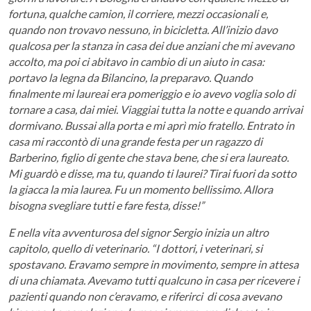
fortuna, qualche camion, il corriere, mezzi occasionali e,
quando non trovavo nessuno, in bicicletta. All’inizio davo
qualcosa per la stanza in casa dei due anziani che mi avevano
accolto, ma poi ci abitavo in cambio di un aiuto in casa:
portavo la legna da Bilancino, la preparavo. Quando
finalmente mi laureai era pomeriggio e io avevo voglia solo di
tornare a casa, dai miei. Viaggiai tutta la notte e quando arrivai
dormivano. Bussai alla porta e mi aprì mio fratello. Entrato in
casa mi raccontò di una grande festa per un ragazzo di
Barberino, figlio di gente che stava bene, che si era laureato.
Mi guardò e disse, ma tu, quando ti laurei? Tirai fuori da sotto
la giacca la mia laurea. Fu un momento bellissimo. Allora
bisogna svegliare tutti e fare festa, disse!”
E nella vita avventurosa del signor Sergio inizia un altro
capitolo, quello di veterinario. “I dottori, i veterinari, si
spostavano. Eravamo sempre in movimento, sempre in attesa
di una chiamata. Avevamo tutti qualcuno in casa per ricevere i
pazienti quando non c’eravamo, e riferirci di cosa avevano