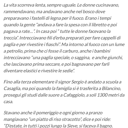
La vita scorreva lenta, sempre uguale. Le donne cucinavano,
rammendavano, ma andavano anche nel bosco dove
preparavano i fastelli di legna per il fuoco. Erano i tempi
quando la gente “andava a fare la spesa con il libretto e poi
pagava a rate…”. In casa poi “ tutte le donne facevano la
treccia”. Intrecciavano fili d’erba preparati per fare cappelli di
paglia e per rivestire i fiaschi”. Ma intorno al fuoco con un lume
a petrolio, prima che ci fosse il carburo, anche i bambini
intrecciavano “una paglia speciale, o saggina, e anche giunchi,
che lasciavano prima seccare, e poi bagnavano per farli
diventare elastici e rivestire le sedie”.
Fino alla terza elementare il signor Sergio è andato a scuola a
Casaglia, ma poi quando la famiglia si è trasferita a Bilancino,
proseguì gli studi dalle suore a Cafaggiolo, a soli 1300 metri da
casa.
Stavano anche il pomeriggio e ogni giorno a pranzo
mangiavano “un piatto di riso stracotto”, dice e poi ride:
“D’estate, in tutti i pozzi lungo la Sieve, si faceva il bagno.