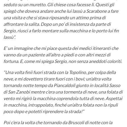
seduto su un muretto. Gli chiese cosa facesse lì. Questi gli
spiegò che doveva andare anche lui lassù a Scarabone a fare
una visita e che si stava riposando un attimo prima di
affrontare la salita. Dopo un po’ di insistenza da parte di
Sergio, riuscì a farlo montare sulla macchina e lo porto lui fin
lassù”.
E’ un immagine che mi piace questa dei medici itineranti che
vanno da un paziente all’altro a piedi o con altri mezzi di
fortuna. E, come mi spiega Sergio, non senza aneddoti coloriti.
“Una volta finii fuori strada con la Topolino, per colpa della
neve, e mi dovettero tirare fuori con i bovi; un’altra volta
tornando notte tempo da Piancaldoli giunto in località Sasso
di San Zanobi mentre c’era una tormenta di neve, una folata di
vento mi rigirò la macchina coprendola tutta di neve. Aspettai
in macchina, intrappolato, finché un’altra folata non la ripulì
poco dopo e potetti riprendere la strada!”
Poi c’era la volta che tornando da Bruscoli di notte con la