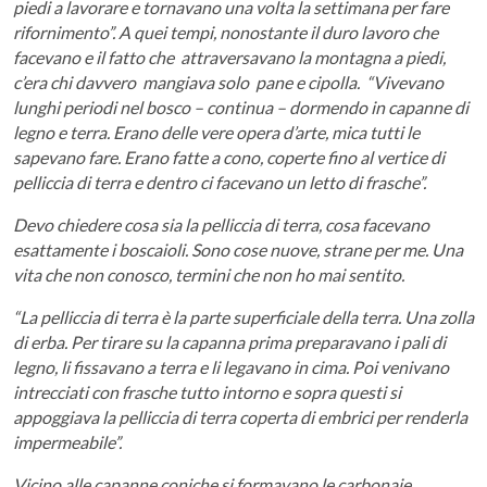
piedi a lavorare e tornavano una volta la settimana per fare
rifornimento”. A quei tempi, nonostante il duro lavoro che
facevano e il fatto che attraversavano la montagna a piedi,
c’era chi davvero mangiava solo pane e cipolla. “Vivevano
lunghi periodi nel bosco – continua – dormendo in capanne di
legno e terra. Erano delle vere opera d’arte, mica tutti le
sapevano fare. Erano fatte a cono, coperte fino al vertice di
pelliccia di terra e dentro ci facevano un letto di frasche”.
Devo chiedere cosa sia la pelliccia di terra, cosa facevano
esattamente i boscaioli. Sono cose nuove, strane per me. Una
vita che non conosco, termini che non ho mai sentito.
“La pelliccia di terra è la parte superficiale della terra. Una zolla
di erba. Per tirare su la capanna prima preparavano i pali di
legno, li fissavano a terra e li legavano in cima. Poi venivano
intrecciati con frasche tutto intorno e sopra questi si
appoggiava la pelliccia di terra coperta di embrici per renderla
impermeabile”.
Vicino alle capanne coniche si formavano le carbonaie,