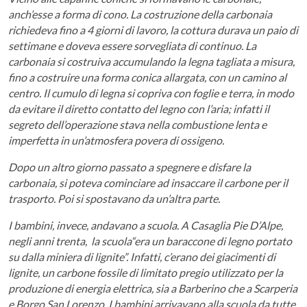
anch’esse a forma di cono. La costruzione della carbonaia
richiedeva fino a 4 giorni di lavoro, la cottura durava un paio di
settimane e doveva essere sorvegliata di continuo. La
carbonaia si costruiva accumulando la legna tagliata a misura,
fino a costruire una forma conica allargata, con un camino al
centro. Il cumulo di legna si copriva con foglie e terra, in modo
da evitare il diretto contatto del legno con l’aria; infatti il
segreto dell’operazione stava nella combustione lenta e
imperfetta in un’atmosfera povera di ossigeno.
Dopo un altro giorno passato a spegnere e disfare la
carbonaia, si poteva cominciare ad insaccare il carbone per il
trasporto. Poi si spostavano da un’altra parte.
I bambini, invece, andavano a scuola. A Casaglia Pie D’Alpe,
negli anni trenta, la scuola“era un baraccone di legno portato
su dalla miniera di lignite”. Infatti, c’erano dei giacimenti di
lignite, un carbone fossile di limitato pregio utilizzato per la
produzione di energia elettrica, sia a Barberino che a Scarperia
e Borgo San Lorenzo. I bambini arrivavano alla scuola da tutte