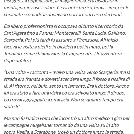
bisogno. La popolazione, la maggioranza, era dislocata in
montagna, in case isolate. C’era un’ostetrica, bravissima, per le
chiamate scomode la dovevano portare sul carro dei buoi”.
Da libero professionista si occupava di tutto il territorio da
Sant’Agata fino a Panna: Montecarelli, Santa Lucia, Galliano,
Scarperia. Poi più tardi fu assunto a Firenzuola. All’inizio
faceva le visite a piedi o in bicicletta poi in moto, poi la
Topolino, come chiamavano la Cinquecento. Un’avventura
dopo un’altra.
“Una volta – racconta – avevo una visita verso Scarperia, ma la
strada era franata e dovetti scendere lungo il fosso e risalire di
là. Al ritorno, nel buio, sento un lamento. Era il dottore. Anche
lui era stato a fare una visita ed era scivolato lungo il dirupo.
Lo trovai aggrappato a un’acacia. Non so quanto tempo era
stato lì”.
Ma non fu l’unica volta che incontrò un altro medico a giro per
le campagne mugellane: tornando da una visita su in alto
sopra Vaglia, a Scarabone, trovò un dottore lungo la strada,