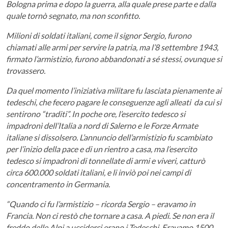
Bologna prima e dopo la guerra, alla quale prese parte e dalla
quale tornò segnato, ma non sconfitto.
Milioni di soldati italiani, come il signor Sergio, furono
chiamati alle armi per servire la patria, ma l’8 settembre 1943,
firmato l’armistizio, furono abbandonati a sé stessi, ovunque si
trovassero.
Da quel momento l’iniziativa militare fu lasciata pienamente ai
tedeschi, che fecero pagare le conseguenze agli alleati da cui si
sentirono “traditi”. In poche ore, l’esercito tedesco si
impadronì dell’Italia a nord di Salerno e le Forze Armate
italiane si dissolsero. L’annuncio dell’armistizio fu scambiato
per l’inizio della pace e di un rientro a casa, ma l’esercito
tedesco si impadronì di tonnellate di armi e viveri, catturò
circa 600.000 soldati italiani, e li inviò poi nei campi di
concentramento in Germania.
“Quando ci fu l’armistizio – ricorda Sergio – eravamo in
Francia. Non ci restò che tornare a casa. A piedi. Se non era il
freddo delle Alpi a ucciderci erano i Tedeschi. Eravamo 1500.