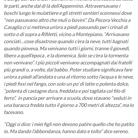
le parti, anche dal di là dell’Appennino. Attraversavano i
boschi lungo le mulattiere e gli stretti sentieri sconnessi dove
“non passavano altro che muli o bovini”. Da Pecora Vecchia a
Casaglia ci si metteva un’ora a piedi passando per i crinali di
sotto o di sopra a Rifiletti, vicino a Montepiano. “Arrivavano
conciati…cose disastrose quando c’era la neve, tutti bagnati
quando pioveva. Ma venivano tutti i giorni, tranne il giovedì,
libero a quell’epoca , e la domenica. Solo se c’era la tormenta
non venivano”. I più piccoli venivano accompagnati dai fratelli
più grandi o, a volte, dal babbo. Poter studiare significava fare
un’ora a piedi all’andata e una al ritorno sotto l’acqua e le neve,
i piedi fissi nel fango, con solo un po’ di latte o polenta dolce,
“polenta di castagne dura, freddata e poi tagliata col filo di
ferro”, in pancia per arrivare a scuola, dove stavano “seduti in
una baracca fredda tutto il giorno a 700 metri di altezza”, ma lo
facevano.
“Oggi si dice: i miei figli non devono patire quello che ho patito
io. Ma dando l’abbondanza, hanno dato e tolto” dice sereno.