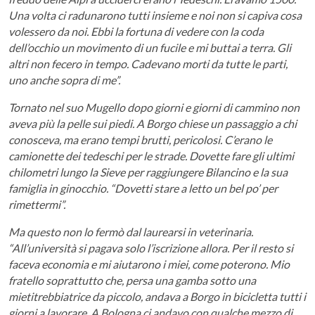
Una volta ci radunarono tutti insieme e noi non si capiva cosa
volessero da noi. Ebbi la fortuna di vedere con la coda
dell’occhio un movimento di un fucile e mi buttai a terra. Gli
altri non fecero in tempo. Cadevano morti da tutte le parti,
uno anche sopra di me”.
Tornato nel suo Mugello dopo giorni e giorni di cammino non
aveva più la pelle sui piedi. A Borgo chiese un passaggio a chi
conosceva, ma erano tempi brutti, pericolosi. C’erano le
camionette dei tedeschi per le strade. Dovette fare gli ultimi
chilometri lungo la Sieve per raggiungere Bilancino e la sua
famiglia in ginocchio. “Dovetti stare a letto un bel po’ per
rimettermi”.
Ma questo non lo fermò dal laurearsi in veterinaria.
“All’università si pagava solo l’iscrizione allora. Per il resto si
faceva economia e mi aiutarono i miei, come poterono. Mio
fratello soprattutto che, persa una gamba sotto una
mietitrebbiatrice da piccolo, andava a Borgo in bicicletta tutti i
giorni a lavorare. A Bologna ci andavo con qualche mezzo di