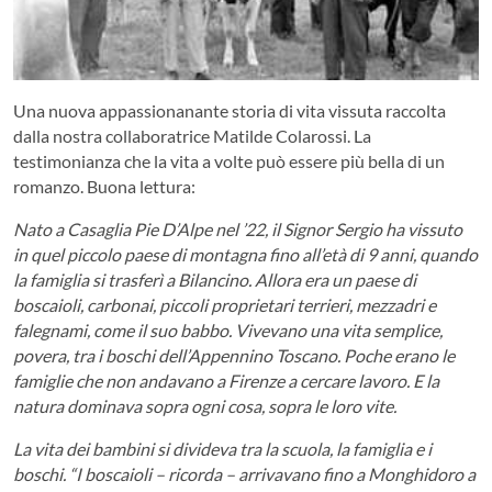
Una nuova appassionanante storia di vita vissuta raccolta
dalla nostra collaboratrice Matilde Colarossi. La
testimonianza che la vita a volte può essere più bella di un
romanzo. Buona lettura:
Nato a Casaglia Pie D’Alpe nel ’22, il Signor Sergio ha vissuto
in quel piccolo paese di montagna fino all’età di 9 anni, quando
la famiglia si trasferì a Bilancino. Allora era un paese di
boscaioli, carbonai, piccoli proprietari terrieri, mezzadri e
falegnami, come il suo babbo. Vivevano una vita semplice,
povera, tra i boschi dell’Appennino Toscano. Poche erano le
famiglie che non andavano a Firenze a cercare lavoro. E la
natura dominava sopra ogni cosa, sopra le loro vite.
La vita dei bambini si divideva tra la scuola, la famiglia e i
boschi. “I boscaioli – ricorda – arrivavano fino a Monghidoro a