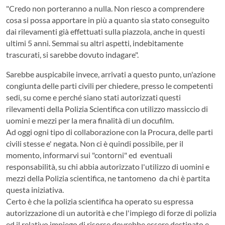
"Credo non porteranno a nulla. Non riesco a comprendere
cosa si possa apportare in più a quanto sia stato conseguito
dai rilevamenti già effettuati sulla piazzola, anche in questi
ultimi 5 anni. Semmai su altri aspetti, indebitamente
trascurati, si sarebbe dovuto indagare".
Sarebbe auspicabile invece, arrivati a questo punto, un'azione
congiunta delle parti civili per chiedere, presso le competenti
sedi, su come e perché siano stati autorizzati questi
rilevamenti della Polizia Scientifica con utilizzo massiccio di
uomini e mezzi per la mera finalità di un docufilm.
Ad oggi ogni tipo di collaborazione con la Procura, delle parti
civili stesse e' negata. Non ci è quindi possibile, per il
momento, informarvi sui "contorni" ed eventuali
responsabilità, su chi abbia autorizzato l'utilizzo di uomini e
mezzi della Polizia scientifica, ne tantomeno da chi è partita
questa iniziativa.
Certo è che la polizia scientifica ha operato su espressa
autorizzazione di un autorità e che l'impiego di forze di polizia
ed il relativo impiego di risorse dovrebbe essere destinato e