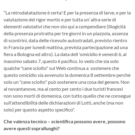
“La retrodatatazione è certa! E per la presenza di larve, e per la
valutazione del rigor mortis e per tutta un’ altra serie di
elementi valutativi che non sto qui a compendiare (illogicità
della presenza protratta per tre giorni in un piazzola, assenza
di scontrini, data delle ricevute autostradali, previsto rientro
in Francia per lunedì mattina, prevista partecipazione ad una
fiera a Bologna ed altro). La data dell 'omicidio è venerdì 6, al
massimo sabato 7, questo è pacifico. Io vedo che sia solo
qualche "cane sciolto" sul Web continua a sostenere che
questo omicidio sia avvenuto la domenica 8 settembre perché
solo un "cane sciolto" può sostenere una cosa del genere. Non
al novantanove, ma al cento per cento i due turisti francesi
non sono morti di domenica, con tutto quello che ne consegue
sull'attendibilità delle dichiarazioni di Lotti, anche (ma non
solo) per questo aspetto specifico".
Che valenza tecnico – scientifica possono avere, possono
avere questi sopralluoghi?