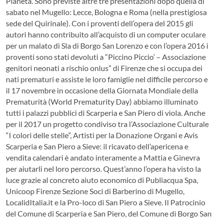
Pianeta. Sono previste altre tre presentazioni dopo quella di
sabato nel Mugello: Lecce, Bologna e Roma (nella prestigiosa
sede del Quirinale). Con i proventi dell’opera del 2015 gli
autori hanno contribuito all’acquisto di un computer oculare
per un malato di Sla di Borgo San Lorenzo e con l’opera 2016 i
proventi sono stati devoluti a “Piccino Piccio’ – Associazione
genitori neonati a rischio onlus” di Firenze che si occupa dei
nati prematuri e assiste le loro famiglie nel difficile percorso e
il 17 novembre in occasione della Giornata Mondiale della
Prematurità (World Prematurity Day) abbiamo illuminato
tutti i palazzi pubblici di Scarperia e San Piero di viola. Anche
per il 2017 un progetto condiviso tra l’Associazione Culturale
“I colori delle stelle”, Artisti per la Donazione Organi e Avis
Scarperia e San Piero a Sieve: il ricavato dell’apericena e
vendita calendari è andato interamente a Mattia e Ginevra
per aiutarli nel loro percorso. Quest’anno l’opera ha visto la
luce grazie al concreto aiuto economico di Publiacqua Spa,
Unicoop Firenze Sezione Soci di Barberino di Mugello,
LocalidItalia.it e la Pro-loco di San Piero a Sieve. Il Patrocinio
del Comune di Scarperia e San Piero, del Comune di Borgo San