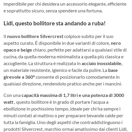
imperdibile per chi desidera un accessorio elegante, efficiente
e soprattutto sicuro, senza spendere una fortuna.
Lidl, questo bollitore sta andando a ruba!
Il
nuovo bollitore Silvercrest
colpisce subito per il suo
aspetto curato. È disponibile in due varianti di colore,
nero
opaco e beige
chiaro, perfette per adattarsi a qualsiasi stile di
cucina, da quella moderna minimalista a quella più classica e
accogliente. La struttura è realizzata in
acciaio inossidabile,
un materiale resistente, igienico e facile da pulire. La
base
girevole a 360°
consente di posizionarlo comodamente in
qualsiasi direzione, rendendolo pratico anche per i mancini.
Con una
capacità massima di 1,7 litri e una potenza di 3000
watt ,
questo bollitore è in grado di portare l'acqua a
ebollizione in pochissimo tempo, ideale per chi ha sempre i
minuti contati al mattino o per preparare bevande calde per
tutta la famiglia. Uno degli aspetti che contraddistinguono i
prodotti Silvercrest, marchio ormai amatissimo dai clienti Lidl,