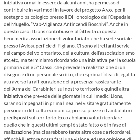
iniziativa ormai in essere da alcuni anni, ha permesso di
contribuire in vari modi in favore del progetto A.v.o. per il
sostegno psicologico presso il DH oncologico dell’Ospedale
del Mugello. “Vab-Vigilanza Antincendi Boschivi”. Anche in
questo caso il Lions contribuisce all’attività di questa
benemerita associazione di volontariato, che ha sede sociale
presso l’Aviosuperficie di Figliano. Ci sono altrettanti servici
nel campo del volontariato, della cultura, dell’associazionismo
etc,etc, ma terminiamo ricordando una iniziativa per la scuola
primaria delle 5° Classi, che prevede la realizzazione di un
disegno e di un personale scritto, che esprima l’idea di legalità
attraverso la raffigurazione della presenza rassicurante
dell’Arma dei Carabinieri sul nostro territorio e quindi altra
iniziativa che prevede delle giornate in cui i medici Lions,
saranno impegnati in prima linea, nel visitare gratuitamente
persone in difficoltà economica, presso piazze ed ambulatori
predisposti sul territorio. Ecco abbiamo voluti ricordare
quello che in questi ultimi tempi è stato fatto o è in fase di
realizzazione (ma ci sarebbero tante altre cose da ricordare),
affinchè il lettore possa farsi una visione, ed una opinione, di