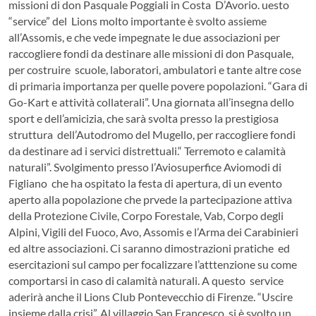
missioni di don Pasquale Poggiali in Costa D’Avorio. uesto
“service” del Lions molto importante è svolto assieme
all’Assomis, e che vede impegnate le due associazioni per
raccogliere fondi da destinare alle missioni di don Pasquale,
per costruire scuole, laboratori, ambulatori e tante altre cose
di primaria importanza per quelle povere popolazioni. “Gara di
Go-Kart e attività collaterali”. Una giornata all’insegna dello
sport e dell’amicizia, che sarà svolta presso la prestigiosa
struttura dell’Autodromo del Mugello, per raccogliere fondi
da destinare ad i servici distrettuali.“ Terremoto e calamità
naturali”. Svolgimento presso l’Aviosuperfice Aviomodi di
Figliano che ha ospitato la festa di apertura, di un evento
aperto alla popolazione che prvede la partecipazione attiva
della Protezione Civile, Corpo Forestale, Vab, Corpo degli
Alpini, Vigili del Fuoco, Avo, Assomis e l’Arma dei Carabinieri
ed altre associazioni. Ci saranno dimostrazioni pratiche ed
esercitazioni sul campo per focalizzare l’atttenzione su come
comportarsi in caso di calamità naturali. A questo service
aderirà anche il Lions Club Pontevecchio di Firenze. “Uscire
insieme dalla crisi”. Al villaggio San Francesco si è svolto un