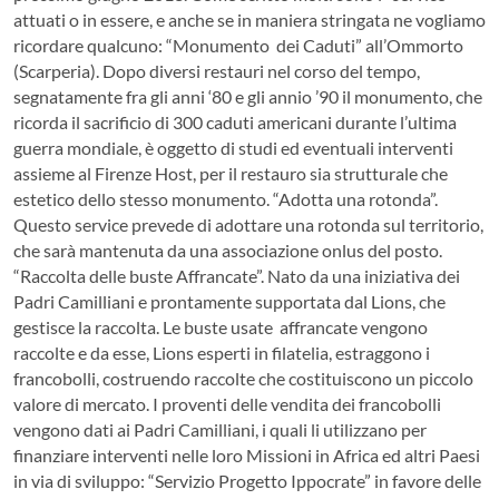
attuati o in essere, e anche se in maniera stringata ne vogliamo
ricordare qualcuno: “Monumento dei Caduti” all’Ommorto
(Scarperia). Dopo diversi restauri nel corso del tempo,
segnatamente fra gli anni ‘80 e gli annio ’90 il monumento, che
ricorda il sacrificio di 300 caduti americani durante l’ultima
guerra mondiale, è oggetto di studi ed eventuali interventi
assieme al Firenze Host, per il restauro sia strutturale che
estetico dello stesso monumento. “Adotta una rotonda”.
Questo service prevede di adottare una rotonda sul territorio,
che sarà mantenuta da una associazione onlus del posto.
“Raccolta delle buste Affrancate”. Nato da una iniziativa dei
Padri Camilliani e prontamente supportata dal Lions, che
gestisce la raccolta. Le buste usate affrancate vengono
raccolte e da esse, Lions esperti in filatelia, estraggono i
francobolli, costruendo raccolte che costituiscono un piccolo
valore di mercato. I proventi delle vendita dei francobolli
vengono dati ai Padri Camilliani, i quali li utilizzano per
finanziare interventi nelle loro Missioni in Africa ed altri Paesi
in via di sviluppo: “Servizio Progetto Ippocrate” in favore delle