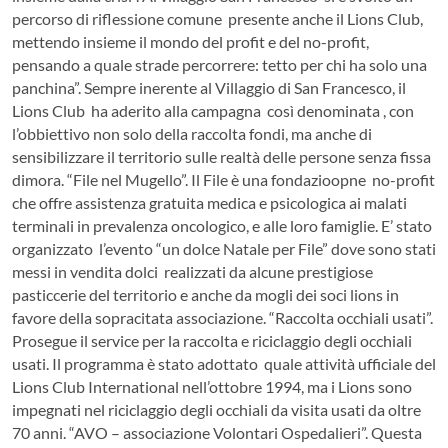
percorso di riflessione comune presente anche il Lions Club,
mettendo insieme il mondo del profit e del no-profit,
pensando a quale strade percorrere: tetto per chi ha solo una
panchina”. Sempre inerente al Villaggio di San Francesco, il
Lions Club ha aderito alla campagna così denominata , con
l’obbiettivo non solo della raccolta fondi, ma anche di
sensibilizzare il territorio sulle realtà delle persone senza fissa
dimora. “File nel Mugello”. Il File è una fondazioopne no-profit
che offre assistenza gratuita medica e psicologica ai malati
terminali in prevalenza oncologico, e alle loro famiglie. E’ stato
organizzato l’evento “un dolce Natale per File” dove sono stati
messi in vendita dolci realizzati da alcune prestigiose
pasticcerie del territorio e anche da mogli dei soci lions in
favore della sopracitata associazione. “Raccolta occhiali usati”.
Prosegue il service per la raccolta e riciclaggio degli occhiali
usati. Il programma è stato adottato quale attività ufficiale del
Lions Club International nell’ottobre 1994, ma i Lions sono
impegnati nel riciclaggio degli occhiali da visita usati da oltre
70 anni. “AVO – associazione Volontari Ospedalieri”. Questa