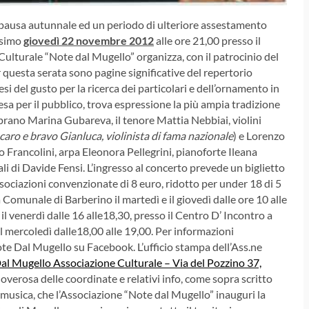
pausa autunnale ed un periodo di ulteriore assestamento
ssimo
giovedì 22 novembre 2012
alle ore 21,00 presso il
 Culturale “Note dal Mugello” organizza, con il patrocinio del
er questa serata sono pagine significative del repertorio
si del gusto per la ricerca dei particolari e dell’ornamento in
sa per il pubblico, trova espressione la più ampia tradizione
oprano Marina Gubareva, il tenore Mattia Nebbiai, violini
l caro e bravo Gianluca, violinista di fama nazionale
) e Lorenzo
o Francolini, arpa Eleonora Pellegrini, pianoforte Ileana
li di Davide Fensi. L’ingresso al concerto prevede un biglietto
ssociazioni convenzionate di 8 euro, ridotto per under 18 di 5
 Comunale di Barberino il martedì e il giovedì dalle ore 10 alle
e il venerdì dalle 16 alle18,30, presso il Centro D’ Incontro a
il mercoledì dalle18,00 alle 19,00. Per informazioni
ote Dal Mugello su Facebook. L’ufficio stampa dell’Ass.ne
 Mugello Associazione Culturale – Via del Pozzino 37,
verosa delle coordinate e relativi info, come sopra scritto
de musica, che l’Associazione “Note dal Mugello” inauguri la