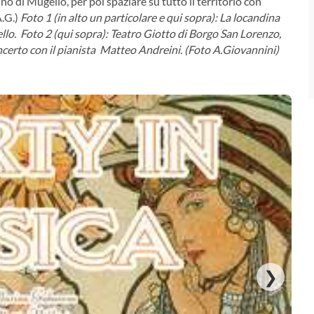
o di Mugello, per poi spaziare su tutto il territorio con
A.G.)
Foto 1 (in alto un particolare e qui sopra): La locandina
llo.
Foto 2 (qui sopra): Teatro Giotto di Borgo San Lorenzo,
oncerto con il pianista Matteo Andreini.
(Foto A.Giovannini)
❯