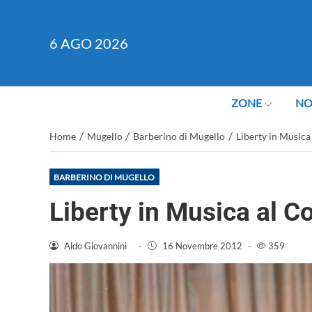
6
AGO 2026
ZONE
NO
/
/
/
Home
Mugello
Barberino di Mugello
Liberty in Musica 
BARBERINO DI MUGELLO
Liberty in Musica al Co
Aldo Giovannini
-
16 Novembre 2012
-
359