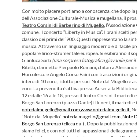
Con molto piacere portiamo a conoscenza, che dopo la 
dell’Associazione Culturale-Musicale mugellana, il pro
Teatro Corsini di Barberino di Mugello
, l’Associazione
comune, il concerto “Liberty in Musica”. I brani scelti p
classico dei primi del’ 900. Questi rappresentano la sinte
musica. Attraverso un linguaggio moderno e di facile pre
popolare lirico-strumentale europea.
Si esibiranno il s
Gianluca Sarti
(una sorpresa fotografica giovanile
per i
Bitetti, clarinetto Pierpaolo Romani, chitarra Alessandr
Horculescu e Angelo Corso Faini con trascrizioni origina
intero di 10 euro, ridotto per soci Note dal Mugello e a
euro. La prevendita è attiva presso Auser alla Biblioteca
12 e dalle 16 alle 18, presso il Teatro Corsini il martedì 
Borgo San Lorenzo (piazza Dante) il lunedì, il martedì e 
notedalmugello@gmail.com,www.notedalmugello.it
, N
“Note dal Mugello”
notedalmugello@gmail.com, Note Dal
Borgo San Lorenzo (clicca qui) .
Dopo la pubblicazione do
siamo felici, e con noi tutti gli appassionati della gran