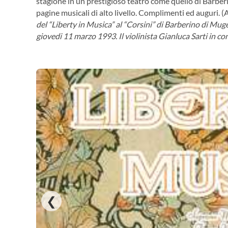
stagione in un prestigioso teatro come quello di Barberin
pagine musicali di alto livello. Complimenti ed auguri. (
del “Liberty in Musica” al “Corsini” di Barberino di Muge
giovedi 11 marzo 1993. Il violinista Gianluca Sarti in c
❮