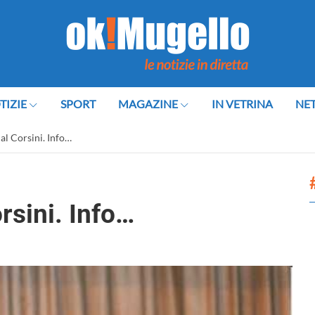
TIZIE
SPORT
MAGAZINE
IN VETRINA
NE
al Corsini. Info…
rsini. Info…