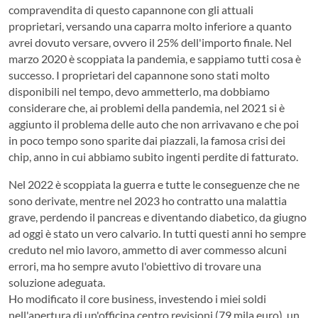
compravendita di questo capannone con gli attuali
proprietari, versando una caparra molto inferiore a quanto
avrei dovuto versare, ovvero il 25% dell'importo finale. Nel
marzo 2020 è scoppiata la pandemia, e sappiamo tutti cosa è
successo. I proprietari del capannone sono stati molto
disponibili nel tempo, devo ammetterlo, ma dobbiamo
considerare che, ai problemi della pandemia, nel 2021 si è
aggiunto il problema delle auto che non arrivavano e che poi
in poco tempo sono sparite dai piazzali, la famosa crisi dei
chip, anno in cui abbiamo subito ingenti perdite di fatturato.
Nel 2022 è scoppiata la guerra e tutte le conseguenze che ne
sono derivate, mentre nel 2023 ho contratto una malattia
grave, perdendo il pancreas e diventando diabetico, da giugno
ad oggi è stato un vero calvario. In tutti questi anni ho sempre
creduto nel mio lavoro, ammetto di aver commesso alcuni
errori, ma ho sempre avuto l'obiettivo di trovare una
soluzione adeguata.
Ho modificato il core business, investendo i miei soldi
nell'apertura di un'officina centro revisioni (79 mila euro), un