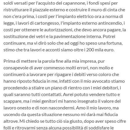
soldi versati per l'acquisto del capannone, i fondi spesi per
ristrutturare il piazzale esterno e costruire il muro di cinta che
non c'era prima, i costi per l'impianto elettrico ora a norma di
legge, i lavori di cartongesso, l'impianto esterno antincendio, i
costi per ottenere le autorizzazioni, che devo ancora pagare, la
sostituzione dei vetri e la pavimentazione interna. Potrei
continuare, ma vi dirò solo che ad oggi ho speso una fortuna,
stimo che tra lavori e acconti siamo oltre i 200 mila euro.
Prima di mettere la parola fine alla mia impresa, pur
consapevole di aver commesso molti errori, non mollo e
continuerò a lavorare per ripagare i debiti verso coloro che
hanno riposto fiducia in me, infatti con il mio avvocato stiamo
procedendo a stialre un piano di rientro con i miei debitori, i
quali saranno tutti contattati. Avrei potuto vendere tutto e
scappare, ma i miei genitori mi hanno insegnato il valore del
lavoro onesto e di non nascondermi. Amo il mio lavoro, ma
uscendo da questa situazione nessuno mi darà mai fiducia
altrove. Mi chiedo se tutto ciò sia giusto, dopo aver speso cifre
folli e ritrovarmi senza alcuna possibilità di soddisfare le