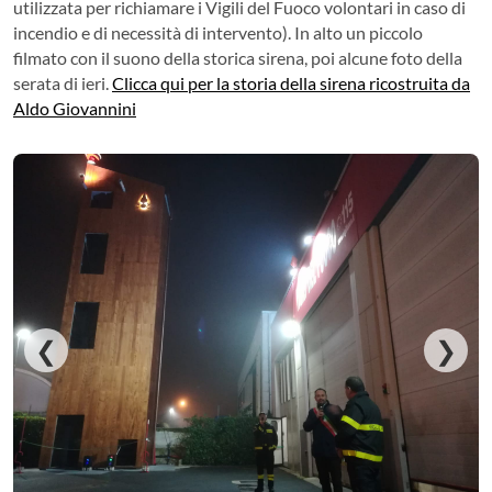
utilizzata per richiamare i Vigili del Fuoco volontari in caso di
incendio e di necessità di intervento). In alto un piccolo
filmato con il suono della storica sirena, poi alcune foto della
serata di ieri.
Clicca qui per la storia della sirena ricostruita da
Aldo Giovannini
❮
❯