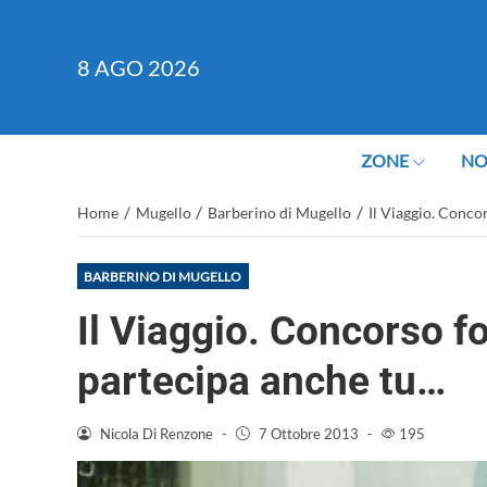
8
AGO 2026
ZONE
NO
/
/
/
Home
Mugello
Barberino di Mugello
Il Viaggio. Conco
BARBERINO DI MUGELLO
Il Viaggio. Concorso f
partecipa anche tu…
Nicola Di Renzone
-
7 Ottobre 2013
-
195