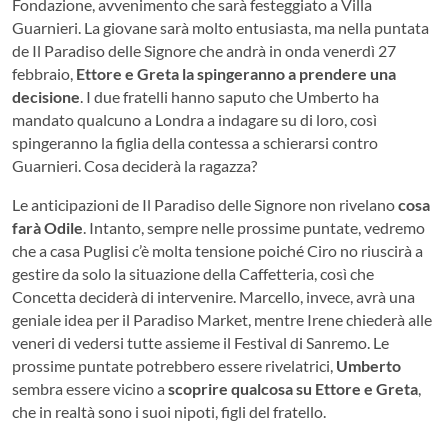
Fondazione, avvenimento che sarà festeggiato a Villa
Guarnieri. La giovane sarà molto entusiasta, ma nella puntata
de Il Paradiso delle Signore che andrà in onda venerdì 27
febbraio,
Ettore e Greta la spingeranno a prendere una
decisione
. I due fratelli hanno saputo che Umberto ha
mandato qualcuno a Londra a indagare su di loro, così
spingeranno la figlia della contessa a schierarsi contro
Guarnieri. Cosa deciderà la ragazza?
Le anticipazioni de Il Paradiso delle Signore non rivelano
cosa
farà Odile
. Intanto, sempre nelle prossime puntate, vedremo
che a casa Puglisi c’è molta tensione poiché Ciro no riuscirà a
gestire da solo la situazione della Caffetteria, così che
Concetta deciderà di intervenire. Marcello, invece, avrà una
geniale idea per il Paradiso Market, mentre Irene chiederà alle
veneri di vedersi tutte assieme il Festival di Sanremo. Le
prossime puntate potrebbero essere rivelatrici,
Umberto
sembra essere vicino a
scoprire qualcosa su Ettore e Greta
,
che in realtà sono i suoi nipoti, figli del fratello.