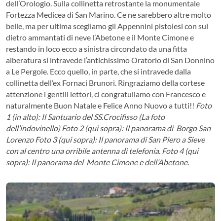
dell’Orologio. Sulla collinetta retrostante la monumentale
Fortezza Medicea di San Marino. Ce ne sarebbero altre molto
belle, ma per ultima scegliamo gli Appennini pistoiesi con sul
dietro ammantati di neve l’Abetone e il Monte Cimone e
restando in loco ecco a sinistra circondato da una fitta
alberatura si intravede l’antichissimo Oratorio di San Donnino
a Le Pergole. Ecco quello, in parte, che si intravede dalla
collinetta dell’ex Fornaci Brunori. Ringraziamo della cortese
attenzione i gentili lettori, ci congratuliamo con Francesco e
naturalmente Buon Natale e Felice Anno Nuovo a tutti!!
Foto
1 (in alto): Il Santuario del SS.Crocifisso (La foto
dell’indovinello)
Foto 2 (qui sopra): Il panorama di Borgo San
Lorenzo
Foto 3 (qui sopra): Il panorama di San Piero a Sieve
con al centro una orribile antenna di telefonia.
Foto 4 (qui
sopra): Il panorama del Monte Cimone e dell’Abetone.