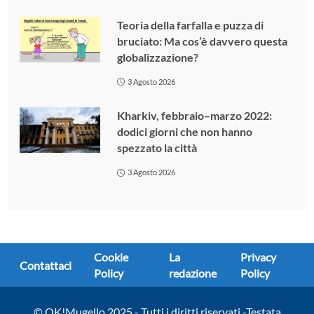
Teoria della farfalla e puzza di
bruciato: Ma cos’è davvero questa
globalizzazione?
3 Agosto 2026
Kharkiv, febbraio–marzo 2022:
dodici giorni che non hanno
spezzato la città
3 Agosto 2026
Cookie
La
Privacy
Contattaci
Policy
redazione
Policy
© OK!Mugello 2025 - Tutti i diritti riservati -Testata