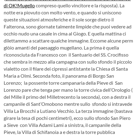
di OK!Mugello
compreso quello vincitore e la risposta).
La
notte era piovuto con molto vento, e quando si uniscono
queste situazioni atmosferiche e il sole sorge dietro il
Falterona, sono giornate talmente limpide che puoi vedere ad
occhio nudo una casale in cima al Giogo. E quella mattina ci
dilettammo a scattare qualche immagine. Eccome alcune perm
glòio amanti del paesaggio mugellano. La prima è quella
riconosciuta da Francesco con il Santuario del SS. Crocifisso
che sembra in mezzo alla campagna con sullo sfondo il piccolo
vialetto con il filare dei cipressi antistante la Chiesa di Santa
Maria a Olmi. Seconda foto, il panorama di Borgo San
Lorenzo; la possente torre campanaria della Pieve di San
Lorenzo pare che tenga per mano la torre civica dell’Orologio (
del Mille il primo del Milletrecento la seconda), con a destra il
campanile di Sant’Omobono mentre sullo sfondo si intravede
Villa La Brocchi a Lutiano Vecchio. La terza immagine (bastava
girare la tesa di pochi centimetri), ecco sullo sfondo San Piero
a Sieve con Villa Adami Lami a sinistra, il campanile della
Pieve, la Villa di Schifanoia a e destra la torre pubblica