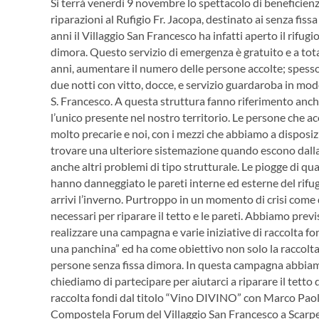
Si terrà venerdì 9 novembre lo spettacolo di beneficien
riparazioni al Rufigio Fr. Jacopa, destinato ai senza fi
anni il Villaggio San Francesco ha infatti aperto il rifug
dimora. Questo servizio di emergenza è gratuito e a tota
anni, aumentare il numero delle persone accolte; spesso
due notti con vitto, docce, e servizio guardaroba in modo 
S. Francesco. A questa struttura fanno riferimento anche
l’unico presente nel nostro territorio. Le persone che ac
molto precarie e noi, con i mezzi che abbiamo a disposiz
trovare una ulteriore sistemazione quando escono dalla
anche altri problemi di tipo strutturale. Le piogge di qu
hanno danneggiato le pareti interne ed esterne del rifu
arrivi l’inverno. Purtroppo in un momento di crisi come
necessari per riparare il tetto e le pareti. Abbiamo prev
realizzare una campagna e varie iniziative di raccolta f
una panchina” ed ha come obiettivo non solo la raccolta f
persone senza fissa dimora. In questa campagna abbiamo 
chiediamo di partecipare per aiutarci a riparare il tetto
raccolta fondi dal titolo “Vino DIVINO” con Marco Paoli
Compostela Forum del Villaggio San Francesco a Scarpe