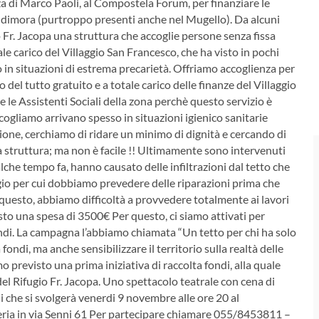
za di Marco Paoli, al Compostela Forum, per finanziare le
ssa dimora (purtroppo presenti anche nel Mugello). Da alcuni
io Fr. Jacopa una struttura che accoglie persone senza fissa
le carico del Villaggio San Francesco, che ha visto in pochi
 in situazioni di estrema precarietà.
Offriamo accoglienza per
del tutto gratuito e a totale carico delle finanze del Villaggio
 le Assistenti Sociali della zona perchè questo servizio è
cogliamo arrivano spesso in situazioni igienico sanitarie
ione, cerchiamo di ridare un minimo di dignità e cercando di
 struttura; ma non è facile !! Ultimamente sono intervenuti
alche tempo fa, hanno causato delle infiltrazioni dal tetto che
gio per cui dobbiamo prevedere delle riparazioni prima che
 questo, abbiamo difficoltà a provvedere totalmente ai lavori
isto una spesa di 3500€ Per questo, ci siamo attivati per
ondi. La campagna l’abbiamo chiamata “Un tetto per chi ha solo
ondi, ma anche sensibilizzare il territorio sulla realtà delle
previsto una prima iniziativa di raccolta fondi, alla quale
 del Rifugio Fr. Jacopa. Uno spettacolo teatrale con cena di
 che si svolgerà venerdi 9 novembre alle ore 20 al
ria in via Senni 61 Per partecipare chiamare 055/8453811 –