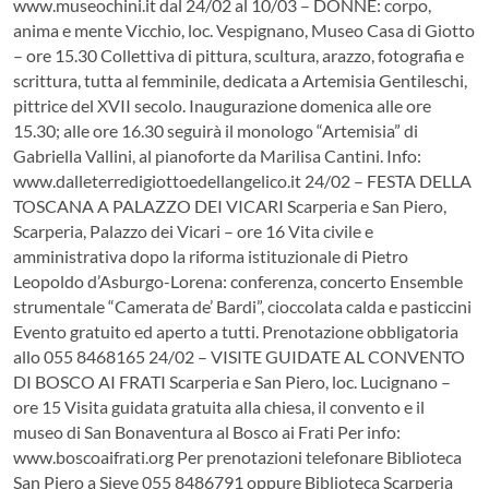
www.museochini.it dal 24/02 al 10/03 – DONNE: corpo,
anima e mente Vicchio, loc. Vespignano, Museo Casa di Giotto
– ore 15.30 Collettiva di pittura, scultura, arazzo, fotografia e
scrittura, tutta al femminile, dedicata a Artemisia Gentileschi,
pittrice del XVII secolo. Inaugurazione domenica alle ore
15.30; alle ore 16.30 seguirà il monologo “Artemisia” di
Gabriella Vallini, al pianoforte da Marilisa Cantini. Info:
www.dalleterredigiottoedellangelico.it 24/02 – FESTA DELLA
TOSCANA A PALAZZO DEI VICARI Scarperia e San Piero,
Scarperia, Palazzo dei Vicari – ore 16 Vita civile e
amministrativa dopo la riforma istituzionale di Pietro
Leopoldo d’Asburgo-Lorena: conferenza, concerto Ensemble
strumentale “Camerata de’ Bardi”, cioccolata calda e pasticcini
Evento gratuito ed aperto a tutti. Prenotazione obbligatoria
allo 055 8468165 24/02 – VISITE GUIDATE AL CONVENTO
DI BOSCO AI FRATI Scarperia e San Piero, loc. Lucignano –
ore 15 Visita guidata gratuita alla chiesa, il convento e il
museo di San Bonaventura al Bosco ai Frati Per info:
www.boscoaifrati.org Per prenotazioni telefonare Biblioteca
San Piero a Sieve 055 8486791 oppure Biblioteca Scarperia