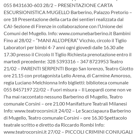
055 8431630-603 28/2 – PRESENTAZIONE CARTA
ESCURSIONISTICA MUGELLO Barberino, Palazzo Pretorio –
ore 18 Presentazione della carta dei sentieri realizzata dal
CAI-Sezione di Firenze in collaborazione con l’Unione dei
Comuni del Mugello. Info: www.comunebarberino.it Bambini
Fino al 28/02 – “MANI ALL’OPERA” Vicchio, circolo il Tiglio
Laboratori per bimbi 4-7 anni ogni giovedì dalle 16.30 alle
17.30 presso il Circolo Il Tiglio Richiesta prenotazione entro il
martedì precedente: 328 5393316 – 347 8723953 Teatro
21/02 – PARENTI SERPENTI Borgo San lorenzo, Teatro Giotto
ore 21.15 con protagonista Lello Arena, di Carmine Amoroso,
regia Luciano Melchionna Info biglietti: biblioteca comunale
055 8457197 22/02 – Fuori misura – Il Leopardi come non ve
l’ha mai raccontato nessuno Barberino di Mugello, Teatro
comunale Corsini – ore 21.00 Manifatture Teatrali Milanesi
Info: www.teatrocorsini.it 24/02 – Le Scacciapaura Barberino
di Mugello, Teatro comunale Corsini – ore 16.30 Spettacolo
teatrale scritto e diretto da Riccardo Rombi Info:
www.teatrocorsini.it 27/02 – PICCOLI CRIMINI CONIUGALI