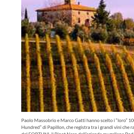
Paolo Massobrio e Marco Gatti hanno scelto i “loro” 100 
Hundred” di Papillon, che registra tra i grandi vini che
del FORTUNI, il Pinot Nero dell’azienda mugellana Pod