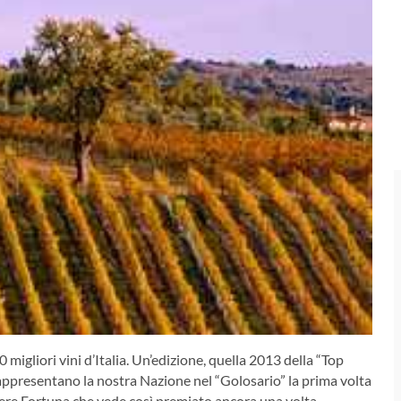
migliori vini d’Italia. Un’edizione, quella 2013 della “Top
 rappresentano la nostra Nazione nel “Golosario” la prima volta
ere Fortuna che vede così premiato ancora una volta