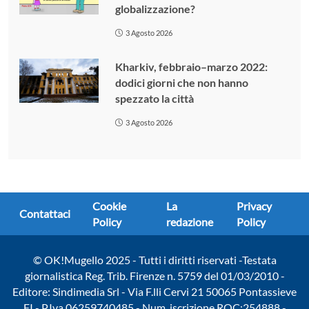
globalizzazione?
3 Agosto 2026
Kharkiv, febbraio–marzo 2022:
dodici giorni che non hanno
spezzato la città
3 Agosto 2026
Cookie
La
Privacy
Contattaci
Policy
redazione
Policy
© OK!Mugello 2025 - Tutti i diritti riservati -Testata
giornalistica Reg. Trib. Firenze n. 5759 del 01/03/2010 -
Editore: Sindimedia Srl - Via F.lli Cervi 21 50065 Pontassieve
FI - P.Iva 06259740485 - Num. iscrizione ROC:254888 -