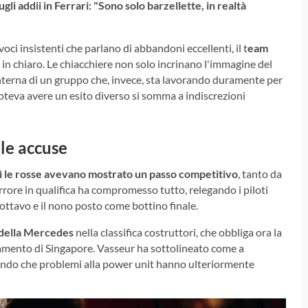
gli addii in Ferrari: "Sono solo barzellette, in realtà
oci insistenti che parlano di abbandoni eccellenti, il t
eam
 in chiaro. Le chiacchiere non solo incrinano l'immagine del
nterna di un gruppo che, invece, sta lavorando duramente per
oteva avere un esito diverso si somma a indiscrezioni
 le accuse
ì le rosse avevano mostrato un passo competitivo
, tanto da
rrore in qualifica ha compromesso tutto, relegando i piloti
'ottavo e il nono posto come bottino finale.
o della Mercedes
nella classifica costruttori, che obbliga ora la
ntamento di Singapore. Vasseur ha sottolineato come a
endo che problemi alla power unit hanno ulteriormente