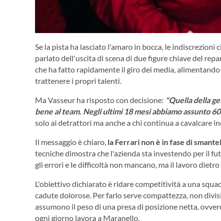
Se la pista ha lasciato l'amaro in bocca, le indiscrezioni 
parlato dell'uscita di scena di due figure chiave del repa
che ha fatto rapidamente il giro dei media, alimentando l
trattenere i propri talenti.
Ma Vasseur ha risposto con decisione:
"Quella della ge
bene al team. Negli ultimi 18 mesi abbiamo assunto 6
solo ai detrattori ma anche a chi continua a cavalcare 
Il messaggio è chiaro,
la Ferrari non è in fase di smant
tecniche dimostra che l'azienda sta investendo per il fu
gli errori e le difficoltà non mancano, ma il lavoro dietro
L'obiettivo dichiarato è ridare competitività a una squad
cadute dolorose. Per farlo serve compattezza, non divis
assumono il peso di una presa di posizione netta, ovvero
ogni giorno lavora a Maranello.