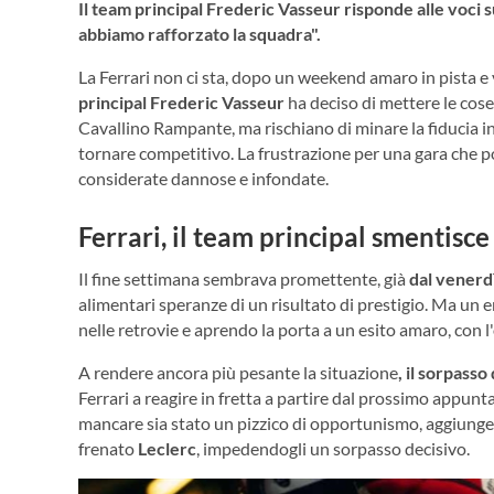
Il team principal Frederic Vasseur risponde alle voci su
abbiamo rafforzato la squadra".
La Ferrari non ci sta, dopo un weekend amaro in pista e v
principal Frederic Vasseur
ha deciso di mettere le cose
Cavallino Rampante, ma rischiano di minare la fiducia i
tornare competitivo. La frustrazione per una gara che p
considerate dannose e infondate.
Ferrari, il team principal smentisce
Il fine settimana sembrava promettente, già
dal venerd
alimentari speranze di un risultato di prestigio. Ma un e
nelle retrovie e aprendo la porta a un esito amaro, con l
A rendere ancora più pesante la situazione
, il sorpass
Ferrari a reagire in fretta a partire dal prossimo appu
mancare sia stato un pizzico di opportunismo, aggiung
frenato
Leclerc
, impedendogli un sorpasso decisivo.