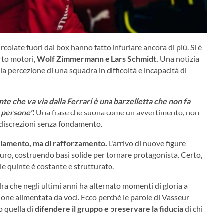
circolate fuori dai box hanno fatto infuriare ancora di più. Si è
rto motori,
Wolf Zimmermann e Lars Schmidt.
Una notizia
a percezione di una squadra in difficoltà e incapacità di
nte che va via dalla Ferrari è una barzelletta che non fa
0 persone".
Una frase che suona come un avvertimento, non
indiscrezioni senza fondamento.
ellamento, ma di rafforzamento.
L'arrivo di nuove figure
turo, costruendo basi solide per tornare protagonista. Certo,
 le quinte è costante e strutturato.
ra che negli ultimi anni ha alternato momenti di gloria a
ione alimentata da voci. Ecco perché le parole di Vasseur
 quella di
difendere il gruppo e preservare la fiducia
di chi