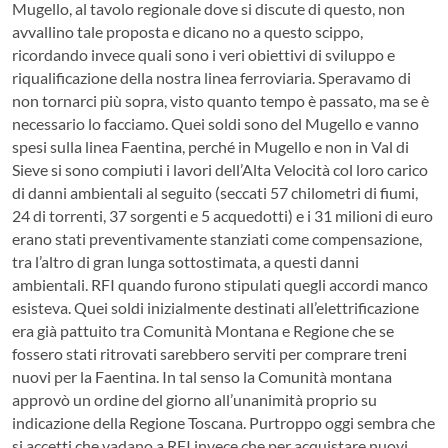
Mugello, al tavolo regionale dove si discute di questo, non
avvallino tale proposta e dicano no a questo scippo,
ricordando invece quali sono i veri obiettivi di sviluppo e
riqualificazione della nostra linea ferroviaria. Speravamo di
non tornarci più sopra, visto quanto tempo è passato, ma se è
necessario lo facciamo. Quei soldi sono del Mugello e vanno
spesi sulla linea Faentina, perché in Mugello e non in Val di
Sieve si sono compiuti i lavori dell’Alta Velocità col loro carico
di danni ambientali al seguito (seccati 57 chilometri di fiumi,
24 di torrenti, 37 sorgenti e 5 acquedotti) e i 31 milioni di euro
erano stati preventivamente stanziati come compensazione,
tra l’altro di gran lunga sottostimata, a questi danni
ambientali. RFI quando furono stipulati quegli accordi manco
esisteva. Quei soldi inizialmente destinati all’elettrificazione
era già pattuito tra Comunità Montana e Regione che se
fossero stati ritrovati sarebbero serviti per comprare treni
nuovi per la Faentina. In tal senso la Comunità montana
approvò un ordine del giorno all’unanimità proprio su
indicazione della Regione Toscana. Purtroppo oggi sembra che
si accetti che vadano a RFI invece che per acquistare nuovi