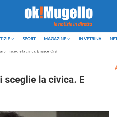
TIZIE
SPORT
MAGAZINE
IN VETRINA
NE
arpini sceglie la civica. E nasce ‘Ora’
 sceglie la civica. E