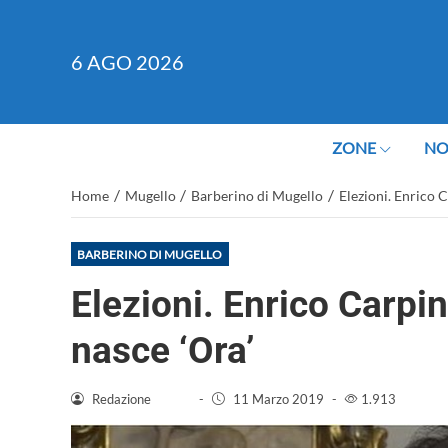
6
AGO 2026
ZONE
NO
/
/
/
Home
Mugello
Barberino di Mugello
Elezioni. Enrico C
BARBERINO DI MUGELLO
Elezioni. Enrico Carpini
nasce ‘Ora’
Redazione
-
11 Marzo 2019
-
1.913