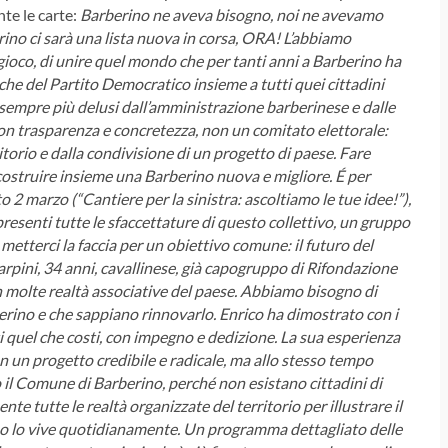
te le carte:
Barberino ne aveva bisogno, noi ne avevamo
ino ci sarà una lista nuova in corsa, ORA!
L’abbiamo
ioco, di unire quel mondo che per tanti anni a Barberino ha
iche del Partito Democratico insieme a tutti quei cittadini
 sempre più delusi dall’amministrazione barberinese e dalle
 con trasparenza e concretezza, non un comitato elettorale:
itorio e dalla condivisione di un progetto di paese. Fare
à, costruire insieme una Barberino nuova e migliore.
É per
o 2 marzo (“Cantiere per la sinistra: ascoltiamo le tue idee!”),
esenti tutte le sfaccettature di questo collettivo, un gruppo
metterci la faccia per un obiettivo comune: il futuro del
arpini, 34 anni, cavallinese, già capogruppo di Rifondazione
molte realtà associative del paese. Abbiamo bisogno di
erino e che sappiano rinnovarlo.
Enrico ha dimostrato con i
ti quel che costi, con impegno e dedizione. La sua esperienza
on un progetto credibile e radicale, ma allo stesso tempo
 il Comune di Barberino, perché non esistano cittadini di
te tutte le realtà organizzate del territorio per illustrare il
no lo vive quotidianamente.
Un programma dettagliato delle