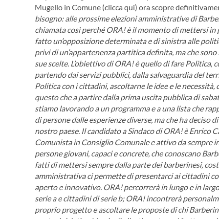
Mugello in Comune (clicca qui) ora scopre definitivamen
bisogno: alle prossime elezioni amministrative di Barber
chiamata così perché ORA! è il momento di mettersi in g
fatto un’opposizione determinata e di sinistra alle polit
privi di un’appartenenza partitica definita, ma che sono
sue scelte.
L’obiettivo di ORA! è quello di fare Politica,
partendo dai servizi pubblici, dalla salvaguardia del terr
Politica con i cittadini, ascoltarne le idee e le necessit
questo che a partire dalla prima uscita pubblica di sabat
stiamo lavorando a un programma e a una lista che rappr
di persone dalle esperienze diverse, ma che ha deciso di 
nostro paese.
Il candidato a Sindaco di ORA! è Enrico C
Comunista in Consiglio Comunale e attivo da sempre in 
persone giovani, capaci e concrete, che conoscano Barb
fatti di mettersi sempre dalla parte dei barberinesi, cos
amministrativa ci permette di presentarci ai cittadini c
aperto e innovativo.
ORA! percorrerà in lungo e in largo
serie a e cittadini di serie b; ORA! incontrerà personalmen
proprio progetto e ascoltare le proposte di chi Barberi