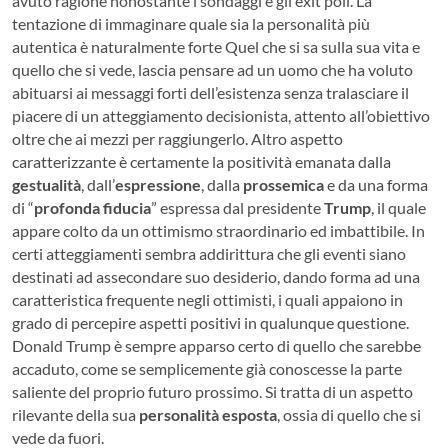
avuto ragione nonostante i sondaggi e gli exit poll. La
tentazione di immaginare quale sia la personalità più
autentica è naturalmente forte Quel che si sa sulla sua vita e
quello che si vede, lascia pensare ad un uomo che ha voluto
abituarsi ai messaggi forti dell’esistenza senza tralasciare il
piacere di un atteggiamento decisionista, attento all’obiettivo
oltre che ai mezzi per raggiungerlo. Altro aspetto
caratterizzante è certamente la positività emanata dalla
gestualità
, dall’
espressione
, dalla
prossemica
e da una forma
di “
profonda fiducia
” espressa dal presidente
Trump
, il quale
appare colto da un ottimismo straordinario ed imbattibile. In
certi atteggiamenti sembra addirittura che gli eventi siano
destinati ad assecondare suo desiderio, dando forma ad una
caratteristica frequente negli ottimisti, i quali appaiono in
grado di percepire aspetti positivi in qualunque questione.
Donald Trump è sempre apparso certo di quello che sarebbe
accaduto, come se semplicemente già conoscesse la parte
saliente del proprio futuro prossimo. Si tratta di un aspetto
rilevante della sua
personalità esposta
, ossia di quello che si
vede da fuori.