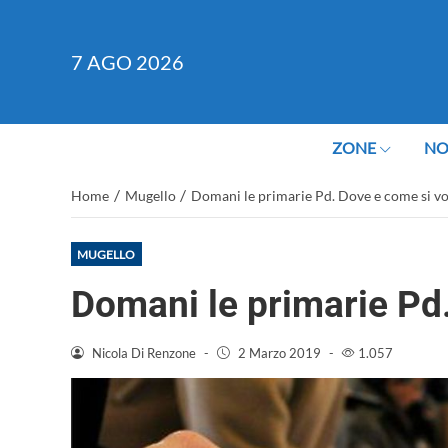
7
AGO 2026
ZONE
NO
/
/
Home
Mugello
Domani le primarie Pd. Dove e come si v
MUGELLO
Domani le primarie Pd
Nicola Di Renzone
-
2 Marzo 2019
-
1.057