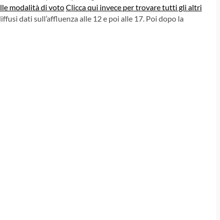
ulle modalità di voto
Clicca qui invece per trovare tutti gli altri
usi dati sull’affluenza alle 12 e poi alle 17. Poi dopo la