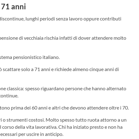
a 71 anni
discontinue, lunghi periodi senza lavoro oppure contributi
 pensione di vecchiaia rischia infatti di dover attendere molto
stema pensionistico italiano.
ò scattare solo a 71 anni e richiede almeno cinque anni di
ione classica: spesso riguardano persone che hanno alternato
continue.
tono prima dei 60 anni e altri che devono attendere oltre i 70.
ri o strumenti costosi. Molto spesso tutto ruota attorno a un
 corso della vita lavorativa. Chi ha iniziato presto e non ha
cessari per uscire in anticipo.