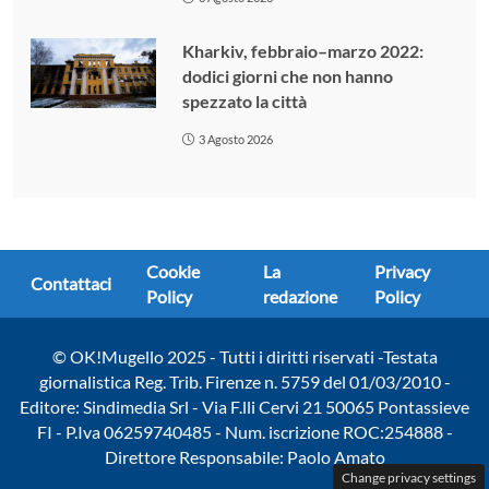
Kharkiv, febbraio–marzo 2022:
dodici giorni che non hanno
spezzato la città
3 Agosto 2026
Cookie
La
Privacy
Contattaci
Policy
redazione
Policy
© OK!Mugello 2025 - Tutti i diritti riservati -Testata
giornalistica Reg. Trib. Firenze n. 5759 del 01/03/2010 -
Editore: Sindimedia Srl - Via F.lli Cervi 21 50065 Pontassieve
FI - P.Iva 06259740485 - Num. iscrizione ROC:254888 -
Direttore Responsabile: Paolo Amato
Change privacy settings