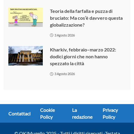
Teoria della farfalla e puzza di
bruciato: Ma cos’è davvero questa
globalizzazione?
3 Agosto 2026
Kharkiv, febbraio–marzo 2022:
dodici giorni che non hanno
spezzato la città
3 Agosto 2026
Cookie
La
Privacy
Contattaci
Policy
redazione
Policy
© OK!Mugello 2025 - Tutti i diritti riservati -Testata