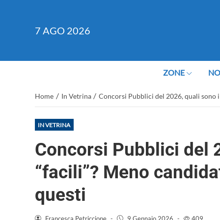
7
AGO 2026
ZONE
NO
/
/
Home
In Vetrina
Concorsi Pubblici del 2026, quali sono i 
IN VETRINA
Concorsi Pubblici del 2
“facili”? Meno candidat
questi
Francesca Petriccione
-
9 Gennaio 2026
-
409