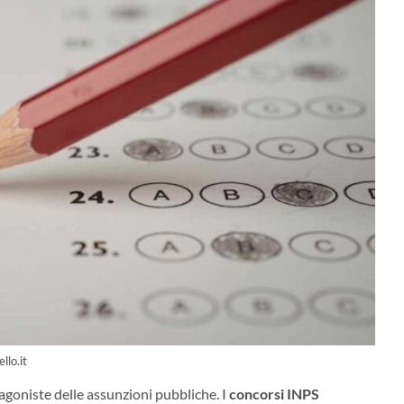
llo.it
goniste delle assunzioni pubbliche. I
concorsi INPS