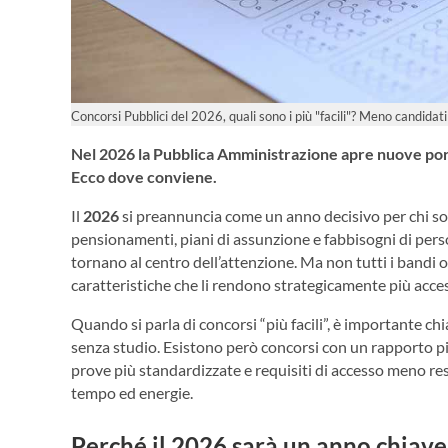
Concorsi Pubblici del 2026, quali sono i più "facili"? Meno candidati
Nel 2026 la Pubblica Amministrazione apre nuove port
Ecco dove conviene.
Il
2026
si preannuncia come un anno decisivo per chi so
pensionamenti, piani di assunzione e fabbisogni di person
tornano al centro dell’attenzione. Ma non tutti i bandi of
caratteristiche che li rendono strategicamente più access
Quando si parla di concorsi “più facili”, è importante ch
senza studio. Esistono però concorsi con un rapporto p
prove più standardizzate e requisiti di accesso meno res
tempo ed energie.
Perché il 2026 sarà un anno chiave 