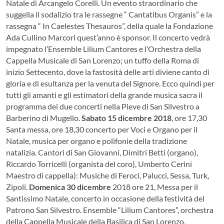
Natale di Arcangelo Corelli. Un evento straordinario che
suggella il sodalizio tra le rassegne “ Cantatibus Organis” e la
rassegna “ In Caelestes Thesauros”, della quale la Fondazione
Ada Cullino Marcori quest’anno è sponsor. Il concerto vedrà
impegnato l’Ensemble Lilium Cantores e l’Orchestra della
Cappella Musicale di San Lorenzo; un tuffo della Roma di
inizio Settecento, dove la fastosità delle arti diviene canto di
gloria e di esultanza per la venuta del Signore. Ecco quindi per
tutti gli amanti e gli estimatori della grande musica sacra il
programma dei due concerti nella Pieve di San Silvestro a
Barberino di Mugello.
Sabato 15 dicembre 2018
, ore 17,30
Santa messa, ore 18,30 concerto per Voci e Organo per il
Natale, musica per organo e polifonie della tradizione
natalizia. Cantori di San Giovanni, Dimitri Betti (organo),
Riccardo Torricelli (organista del coro), Umberto Cerini
Maestro di cappella): Musiche di Feroci, Palucci, Sessa, Turk,
Zipoli.
Domenica 30 dicembre
2018 ore 21, Messa per il
Santissimo Natale, concerto in occasione della festività del
Patrono San Silvestro. Ensemble “Lilium Cantores”, orchestra
della Cappella Musicale della Basilica di San Lorenzo,