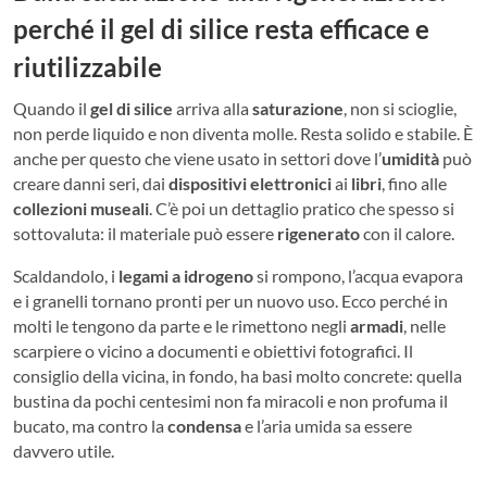
perché il gel di silice resta efficace e
riutilizzabile
Quando il
gel di silice
arriva alla
saturazione
, non si scioglie,
non perde liquido e non diventa molle. Resta solido e stabile. È
anche per questo che viene usato in settori dove l’
umidità
può
creare danni seri, dai
dispositivi elettronici
ai
libri
, fino alle
collezioni museali
. C’è poi un dettaglio pratico che spesso si
sottovaluta: il materiale può essere
rigenerato
con il calore.
Scaldandolo, i
legami a idrogeno
si rompono, l’acqua evapora
e i granelli tornano pronti per un nuovo uso. Ecco perché in
molti le tengono da parte e le rimettono negli
armadi
, nelle
scarpiere o vicino a documenti e obiettivi fotografici. Il
consiglio della vicina, in fondo, ha basi molto concrete: quella
bustina da pochi centesimi non fa miracoli e non profuma il
bucato, ma contro la
condensa
e l’aria umida sa essere
davvero utile.