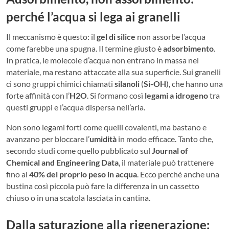
perché l’acqua si lega ai granelli
Il meccanismo è questo: il
gel di silice
non assorbe l’acqua
come farebbe una spugna. Il termine giusto è
adsorbimento
.
In pratica, le molecole d’acqua non entrano in massa nel
materiale, ma restano attaccate alla sua superficie. Sui granelli
ci sono gruppi chimici chiamati
silanoli
(
Si-OH
), che hanno una
forte affinità con l’
H2O
. Si formano così
legami a idrogeno
tra
questi gruppi e l’acqua dispersa nell’aria.
Non sono legami forti come quelli covalenti, ma bastano e
avanzano per bloccare l’
umidità
in modo efficace. Tanto che,
secondo studi come quello pubblicato sul
Journal of
Chemical and Engineering Data
, il materiale può trattenere
fino al
40% del proprio peso in acqua
. Ecco perché anche una
bustina così piccola può fare la differenza in un cassetto
chiuso o in una scatola lasciata in cantina.
Dalla saturazione alla rigenerazione: