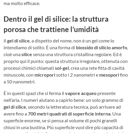
ma molto efficace.
Dentro il gel di silice: la struttura
porosa che trattiene l’umidità
Il
gel di silice
, a dispetto del nome, non è un gel come lo
intendiamo di solito. È una forma di
biossido di silicio amorfo
,
cioè una
silice
senza una struttura cristallina regolare. Ed è
proprio qui il punto: questa struttura irregolare, ottenuta con
processi chimici chiamati
sol-gel
, crea una rete fitta di cavità
minuscole, con
micropori
sotto i 2 nanometri e
mesopori
fino
a 50 nanometri.
È in questi spazi che si ferma il
vapore acqueo
presente
nell’aria. I numeri aiutano a capirlo bene: un solo grammo di
gel di silice
, secondo la letteratura tecnica, può arrivare ad
avere fino a
700 metri quadrati di superficie interna
. Una
superficie enorme, se si pensa al volume di pochi granelli
chiusi in una bustina. Più superficie vuol dire più capacità di