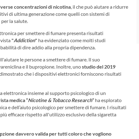
iverse concentrazioni di nicotina
, il che può aiutare a ridurre
itivi di ultima generazione come quelli con sistemi di
 per la salute.
elettronica per smettere di fumare presenta risultati
ivista
"
Addiction
"
ha evidenziato come molti studi
babilità di dire addio alla propria dipendenza.
nell'aiutare le persone a smettere di fumare. Il suo
areniclina e il bupropione. Inoltre, uno
studio del 2019
dimostrato che i dispositivi elettronici forniscono risultati
etta elettronica insieme al supporto psicologico di un
vista medica “
Nicotine & Tobacco Research
”
ha esplorato
ica e dell’aiuto psicologico per smettere di fumare. I risultati
 efficace rispetto all'utilizzo esclusivo della sigaretta
pzione davvero valida per tutti coloro che vogliono