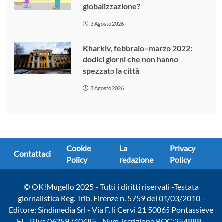
globalizzazione?
3 Agosto 2026
Kharkiv, febbraio–marzo 2022:
dodici giorni che non hanno
spezzato la città
3 Agosto 2026
Cookie
La
Privacy
Contattaci
Policy
redazione
Policy
© OK!Mugello 2025 - Tutti i diritti riservati -Testata
giornalistica Reg. Trib. Firenze n. 5759 del 01/03/2010 -
Editore: Sindimedia Srl - Via F.lli Cervi 21 50065 Pontassieve
FI - P.Iva 06259740485 - Num. iscrizione ROC:254888 -