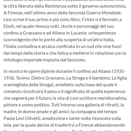
la città liberata dalla Resistenza sotto il governo autonomista.
A Firenze, nell'ultimo anno della Seconda Guerra Mondiale,
Levi scrive il suo primo e più noto libro, Cristo si è fermato a
Eboli, nel quale rievoca volti, storie e personaggi del suo
confino a Grassano e ad Aliano in Lucania: un'esperienza
sconvolgente che lo portò alla scoperta di un'altra Italia,
l'Italia contadina e arcaica confinata in un sud che vive fuori
dai tempi della storia e che fatica a mettersi in relazione con la
mitologia imperiale imposta dal fascismo.
In mostra le opere dipinte durante il confino ad Aliano (1935-
1936, Tonino, Dietro Grassano, La Strega e il bambino, La figlia
scarmigliata della Strega), antefatto sulla base del quale il
romanzo ricostruirà il peso e il significato di quella esperienza
che segnerà per il futuro la vita di Levi scrittore meridionalista,
pittore e uomo politico. Tutt’intorno una galleria di ritratti, la
madre, le donne amate e gli amici; la compagna del tempo
Paola Levi Olivetti, amatissima e tante volte rievocata sulla
tela, per la quale decise di trasferirsi a Firenze abbandonando