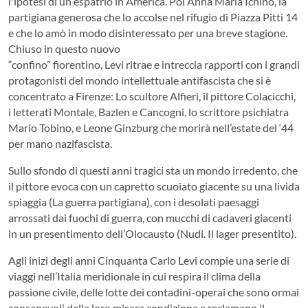
l'ipotesi di un espatrio in America. Poi Anna Maria Ichino, la
partigiana generosa che lo accolse nel rifugio di Piazza Pitti 14
e che lo amò in modo disinteressato per una breve stagione.
Chiuso in questo nuovo
“confino” fiorentino, Levi ritrae e intreccia rapporti con i grandi
protagonisti del mondo intellettuale antifascista che si è
concentrato a Firenze: Lo scultore Alfieri, il pittore Colacicchi,
i letterati Montale, Bazlen e Cancogni, lo scrittore psichiatra
Mario Tobino, e Leone Ginzburg che morirà nell’estate del ‘44
per mano nazifascista.
Sullo sfondo di questi anni tragici sta un mondo irredento, che
il pittore evoca con un capretto scuoiato giacente su una livida
spiaggia (La guerra partigiana), con i desolati paesaggi
arrossati dai fuochi di guerra, con mucchi di cadaveri giacenti
in un presentimento dell’Olocausto (Nudi. Il lager presentito).
Agli inizi degli anni Cinquanta Carlo Levi compie una serie di
viaggi nell’Italia meridionale in cui respira il clima della
passione civile, delle lotte dei contadini-operai che sono ormai
consapevoli della loro misera condizione e reclamano il