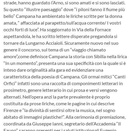
strade, hanno guardato l’Arno, si sono amati e si sono lasciati.
Su questo “illustre paesaggio” dove “i piloni fanno il fiume più
bello” Campana ha ambientato le liriche scritte per la donna
amata, “ affacciata al parapetto/sull’acqua corrente/ I vostri
occhi forti di luce”. Ha soggiornato in Via della Fornace
aspettandola, le ha scritto lettere disperate pregandola si
tornare da Lungarno Acciaioli. Sicuramente nuovo nel suo
genere il concorso, sul tema di un “viaggio chiamato
amore”,come definisce Campana la storia con Sibilla nella lirica
“In un momento”, presenta una sua specificità con la quale si è
inteso dare originalità alla gara ed evidenziare una
caratteristica della poesia di Campana. Gli ormai mitici “Canti
Orfici” infatti sono una raccolta di componimenti letterari in
prosimetro, genere letterario in cui prosa e versi vengono
alternati. Nell’opera anzi la parte prevalente è proprio
costituita da prose liriche, come le pagine in cui descrive
Firenze e “la divinità di sentirsi oltre la musica, nel sogno
abitato di immagini plastiche!”. Alla cerimonia di premiazione,
coordinata da Giuseppe Iannì, segretario dell’Accademia “Il
Fauno”, saranno presenti per i saluti istituzionali Eugenio