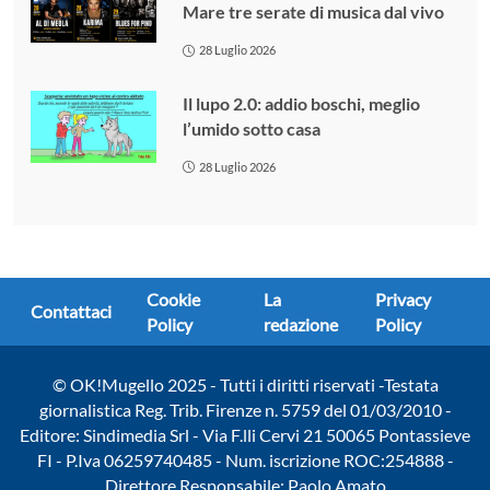
Mare tre serate di musica dal vivo
28 Luglio 2026
Il lupo 2.0: addio boschi, meglio
l’umido sotto casa
28 Luglio 2026
Cookie
La
Privacy
Contattaci
Policy
redazione
Policy
© OK!Mugello 2025 - Tutti i diritti riservati -Testata
giornalistica Reg. Trib. Firenze n. 5759 del 01/03/2010 -
Editore: Sindimedia Srl - Via F.lli Cervi 21 50065 Pontassieve
FI - P.Iva 06259740485 - Num. iscrizione ROC:254888 -
Direttore Responsabile: Paolo Amato